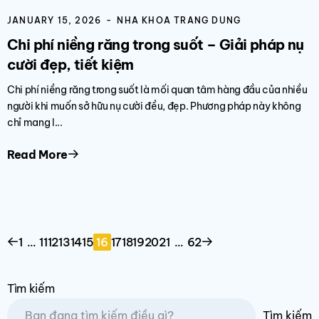
JANUARY 15, 2026
NHA KHOA TRANG DUNG
Chi phí niềng răng trong suốt – Giải pháp nụ
cười đẹp, tiết kiệm
Chi phí niềng răng trong suốt là mối quan tâm hàng đầu của nhiều
người khi muốn sở hữu nụ cười đều, đẹp. Phương pháp này không
chỉ mang l...
Read More
1
…
11
12
13
14
15
16
17
18
19
20
21
…
62
Tìm kiếm
Tìm kiếm