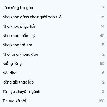
Làm răng trả góp
7
Nha khoa dành cho người cao tuổi
15
Nha khoa phục hồi
14
Nha khoa thẩm mỹ
40
Nha khoa trẻ em
5
Nhổ răng không đau
2
Niềng răng
60
Nội Nha
6
Răng giả tháo lắp
12
Tài liệu chuyên ngành
3
Tin tức xã hội
180