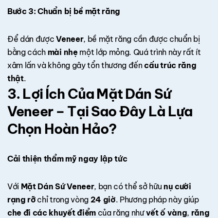
Bước 3: Chuẩn bị bề mặt răng
Để dán được
Veneer
, bề mặt răng cần được chuẩn bị
bằng cách
mài nhẹ
một lớp mỏng. Quá trình này rất ít
xâm lấn và không gây tổn thương đến
cấu trúc răng
thật
.
3. Lợi Ích Của Mặt Dán Sứ
Veneer – Tại Sao Đây Là Lựa
Chọn Hoàn Hảo?
Cải thiện thẩm mỹ ngay lập tức
Với
Mặt Dán Sứ Veneer
, bạn có thể sở hữu
nụ cười
rạng rỡ
chỉ trong vòng
24 giờ
. Phương pháp này giúp
che đi các khuyết điểm
của răng như
vết ố vàng
,
răng