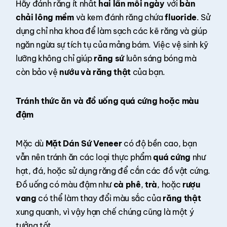
Hãy đánh răng ít nhất
hai lần mỗi ngày
với
bàn
chải lông mềm
và kem đánh răng chứa
fluoride
. Sử
dụng chỉ nha khoa để làm sạch các kẽ răng và giúp
ngăn ngừa sự tích tụ của mảng bám. Việc vệ sinh kỹ
lưỡng không chỉ giúp
răng sứ
luôn sáng bóng mà
còn bảo vệ
nướu và răng thật
của bạn.
Tránh thức ăn và đồ uống quá cứng hoặc màu
đậm
Mặc dù
Mặt Dán Sứ Veneer
có độ bền cao, bạn
vẫn nên tránh ăn các loại thực phẩm
quá cứng
như
hạt, đá, hoặc sử dụng răng để cắn các đồ vật cứng.
Đồ uống có màu đậm như
cà phê
,
trà
, hoặc
rượu
vang
có thể làm thay đổi màu sắc của
răng thật
xung quanh, vì vậy hạn chế chúng cũng là một ý
tưởng tốt.