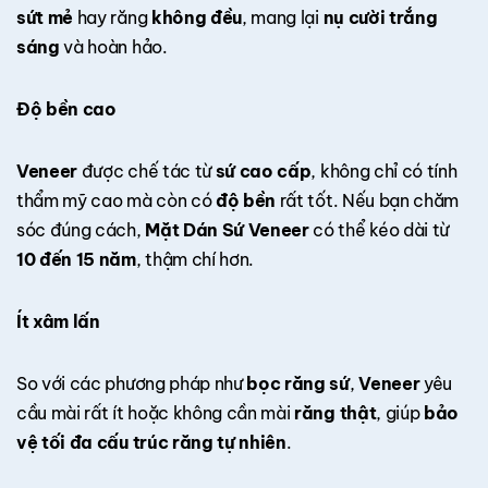
sứt mẻ
hay răng
không đều
, mang lại
nụ cười trắng
sáng
và hoàn hảo.
Độ bền cao
Veneer
được chế tác từ
sứ cao cấp
, không chỉ có tính
thẩm mỹ cao mà còn có
độ bền
rất tốt. Nếu bạn chăm
sóc đúng cách,
Mặt Dán Sứ Veneer
có thể kéo dài từ
10 đến 15 năm
, thậm chí hơn.
Ít xâm lấn
So với các phương pháp như
bọc răng sứ
,
Veneer
yêu
cầu mài rất ít hoặc không cần mài
răng thật
, giúp
bảo
vệ tối đa cấu trúc răng tự nhiên
.