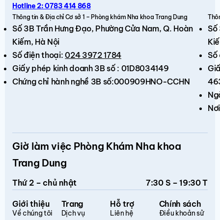
Hotline 2: 0783 414 868
Thông tin & Địa chỉ Cơ sở 1 – Phòng khám Nha khoa Trang Dung
Thôn
Số 3B Trần Hưng Đạo,
Phường Cửa Nam, Q. Hoàn
Số
Kiếm
, Hà Nội
Kiế
Số điện thoại:
024 3972 1784
Số 
Giấy phép kinh doanh 3B số : 01D8034149
Giấ
Chứng chỉ hành nghề 3B số:000909HNO-CCHN
46
Ng
Nơi
Giờ làm việc Phòng Khám Nha khoa
Trang Dung
Thứ 2 – chủ nhật
7:30 S – 19:30 T
Giới thiệu
Trang
Hỗ trợ
Chính sách
Về chúng tôi
Dịch vụ
Liên hệ
Điều khoản sử