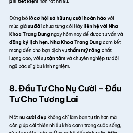
phí tiết kiệm
hơn rất nhiều.
Đừng bỏ lỡ
cơ hội sở hữu nụ cười hoàn hảo
với
mức giá
ưu đãi
chưa từng có! Hãy
liên hệ với Nha
Khoa Trang Dung
ngay hôm nay để được tư vấn và
đăng ký lịch hẹn
.
Nha Khoa Trang Dung
cam kết
mang đến cho bạn dịch vụ
thẩm mỹ răng
chất
lượng cao, với sự
tận tâm
và chuyên nghiệp từ đội
ngũ bác sĩ giàu kinh nghiệm.
8. Đầu Tư Cho Nụ Cười – Đầu
Tư Cho Tương Lai
Một
nụ cười đẹp
không chỉ làm bạn tự tin hơn mà
còn giúp cải thiện nhiều khía cạnh trong cuộc sống,