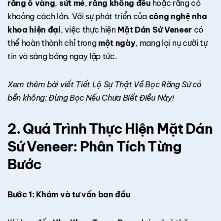
răng ố vàng
,
sứt mẻ
,
răng không đều
hoặc răng có
khoảng cách lớn. Với sự phát triển của
công nghệ nha
khoa hiện đại
, việc thực hiện
Mặt Dán Sứ Veneer
có
thể hoàn thành chỉ trong
một ngày
, mang lại nụ cười tự
tin và sáng bóng ngay lập tức.
Xem thêm bài viết
Tiết Lộ Sự Thật Về Bọc Răng Sứ có
bền không: Đừng Bọc Nếu Chưa Biết Điều Này!
2. Quá Trình Thực Hiện Mặt Dán
Sứ Veneer: Phân Tích Từng
Bước
Bước 1: Khám và tư vấn ban đầu