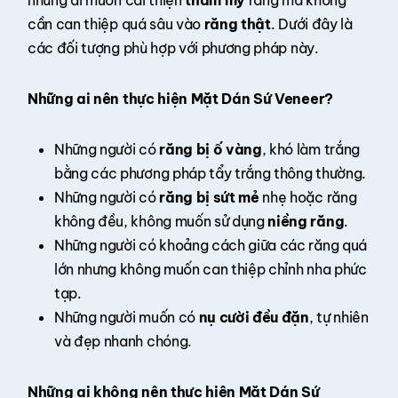
những ai muốn cải thiện
thẩm mỹ
răng mà không
cần can thiệp quá sâu vào
răng thật
. Dưới đây là
các đối tượng phù hợp với phương pháp này.
Những ai nên thực hiện Mặt Dán Sứ Veneer?
Những người có
răng bị ố vàng
, khó làm trắng
bằng các phương pháp tẩy trắng thông thường.
Những người có
răng bị sứt mẻ
nhẹ hoặc răng
không đều, không muốn sử dụng
niềng răng
.
Những người có khoảng cách giữa các răng quá
lớn nhưng không muốn can thiệp chỉnh nha phức
tạp.
Những người muốn có
nụ cười đều đặn
, tự nhiên
và đẹp nhanh chóng.
Những ai không nên thực hiện Mặt Dán Sứ