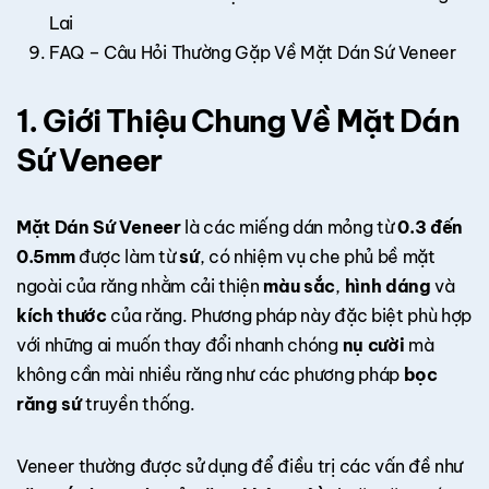
Lai
FAQ – Câu Hỏi Thường Gặp Về Mặt Dán Sứ Veneer
1. Giới Thiệu Chung Về Mặt Dán
Sứ Veneer
Mặt Dán Sứ Veneer
là các miếng dán mỏng từ
0.3 đến
0.5mm
được làm từ
sứ
, có nhiệm vụ che phủ bề mặt
ngoài của răng nhằm cải thiện
màu sắc
,
hình dáng
và
kích thước
của răng. Phương pháp này đặc biệt phù hợp
với những ai muốn thay đổi nhanh chóng
nụ cười
mà
không cần mài nhiều răng như các phương pháp
bọc
răng sứ
truyền thống.
Veneer thường được sử dụng để điều trị các vấn đề như