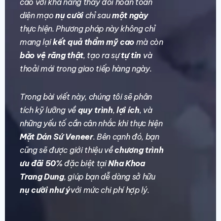
cao với khả năng thay đổi hoàn toàn
diện mạo
nụ cười
chỉ sau
một ngày
thực hiện. Phương pháp này không chỉ
mang lại
kết quả thẩm mỹ cao
mà còn
bảo vệ răng thật
, tạo ra sự
tự tin
và
thoải mái trong giao tiếp hàng ngày.
Trong bài viết này, chúng tôi sẽ phân
tích kỹ lưỡng về
quy trình
,
lợi ích
, và
những yếu tố cần cân nhắc khi thực hiện
Mặt Dán Sứ Veneer
. Bên cạnh đó, bạn
cũng sẽ được giới thiệu về
chương trình
ưu đãi 50%
đặc biệt tại
Nha Khoa
Trang Dung
, giúp bạn dễ dàng sở hữu
nụ cười như ý
với mức chi phí hợp lý.