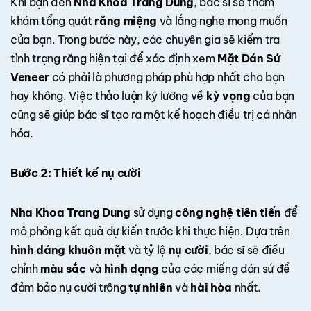
Khi bạn đến
Nha Khoa Trang Dung
, bác sĩ sẽ thăm
khám tổng quát
răng miệng
và lắng nghe mong muốn
của bạn. Trong bước này, các chuyên gia sẽ kiểm tra
tình trạng răng hiện tại để xác định xem
Mặt Dán Sứ
Veneer
có phải là phương pháp phù hợp nhất cho bạn
hay không. Việc thảo luận kỹ lưỡng về
kỳ vọng
của bạn
cũng sẽ giúp bác sĩ tạo ra một kế hoạch điều trị cá nhân
hóa.
Bước 2: Thiết kế nụ cười
Nha Khoa Trang Dung
sử dụng
công nghệ tiên tiến
để
mô phỏng kết quả dự kiến trước khi thực hiện. Dựa trên
hình dáng khuôn mặt
và tỷ lệ
nụ cười
, bác sĩ sẽ điều
chỉnh
màu sắc
và
hình dạng
của các miếng dán sứ để
đảm bảo nụ cười trông
tự nhiên
và
hài hòa
nhất.