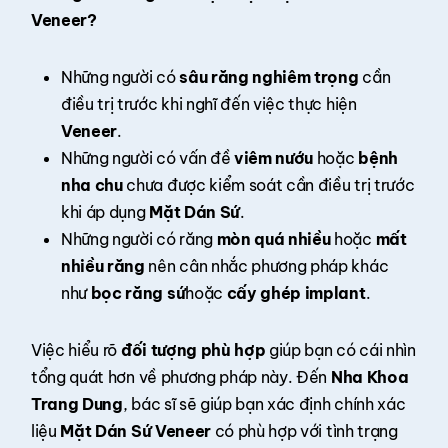
Veneer?
Những người có
sâu răng nghiêm trọng
cần
điều trị trước khi nghĩ đến việc thực hiện
Veneer
.
Những người có vấn đề
viêm nướu
hoặc
bệnh
nha chu
chưa được kiểm soát cần điều trị trước
khi áp dụng
Mặt Dán Sứ
.
Những người có răng
mòn quá nhiều
hoặc
mất
nhiều răng
nên cân nhắc phương pháp khác
như
bọc răng sứ
hoặc
cấy ghép implant
.
Việc hiểu rõ
đối tượng phù hợp
giúp bạn có cái nhìn
tổng quát hơn về phương pháp này. Đến
Nha Khoa
Trang Dung
, bác sĩ sẽ giúp bạn xác định chính xác
liệu
Mặt Dán Sứ Veneer
có phù hợp với tình trạng