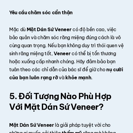
Yêu cầu chăm sóc cẩn thận
Mặc dù
Mặt Dán Sứ Veneer
có độ bền cao, việc
bảo quản và chăm sóc răng miệng đúng cách là vô
cùng quan trọng. Nếu bạn không duy trì thói quen vệ
sinh răng miệng tốt,
Veneer
có thể bị tổn thương
hoặc xuống cấp nhanh chóng. Hãy đảm bảo bạn
tuân theo các chỉ dẫn của bác sĩ để giữ cho
nụ cười
của bạn luôn rạng rỡ
và
khỏe mạnh
.
5. Đối Tượng Nào Phù Hợp
Với Mặt Dán Sứ Veneer?
Mặt Dán Sứ Veneer
là giải pháp tuyệt vời cho