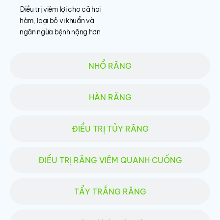
Điều trị viêm lợi cho cả hai
hàm, loại bỏ vi khuẩn và
ngăn ngừa bệnh nặng hơn
NHỔ RĂNG
HÀN RĂNG
ĐIỀU TRỊ TỦY RĂNG
ĐIỀU TRỊ RĂNG VIÊM QUANH CUỐNG
TẨY TRẮNG RĂNG