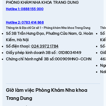
PHÒNG KHÁM
NHA KHOA TRANG DUNG
Hotline 1: 0888 155 000
Hotline 2: 0783 414 868
Thông tin & Địa chỉ Cơ sở 1 – Phòng khám Nha khoa Trang Dung
Thôn
Số 3B Trần Hưng Đạo,
Phường Cửa Nam, Q. Hoàn
Số
Kiếm
, Hà Nội
Kiế
Số điện thoại:
024 3972 1784
Số 
Giấy phép kinh doanh 3B số : 01D8034149
Giấ
Chứng chỉ hành nghề 3B số:000909HNO-CCHN
46
Ng
Nơi
Giờ làm việc Phòng Khám Nha khoa
Trang Dung