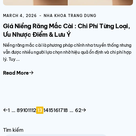
MARCH 4, 2026
NHA KHOA TRANG DUNG
Giá Niềng Răng Mắc Cài​ : Chi Phí Từng Loại,
Ưu Nhược Điểm & Lưu Ý
Niềng răng mắc cài là phương pháp chỉnh nha truyền thống nhưng
vẫn được nhiều người lựa chọn nhờ hiệu quả ổn định và chi phí hợp
lý. Tuy ...
Read More
1
…
8
9
10
11
12
13
14
15
16
17
18
…
62
Tìm kiếm