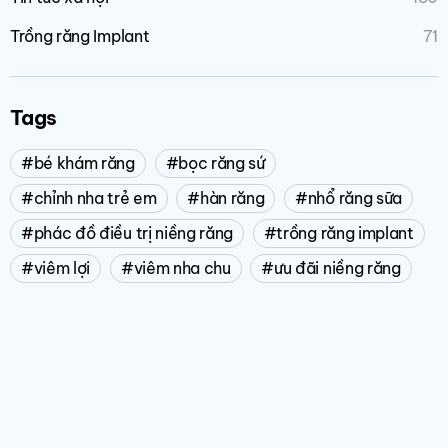
Trồng răng Implant
71
Tags
bé khám răng
bọc răng sứ
chỉnh nha trẻ em
hàn răng
nhổ răng sữa
phác đồ điều trị niềng răng
trồng răng implant
viêm lợi
viêm nha chu
ưu đãi niềng răng