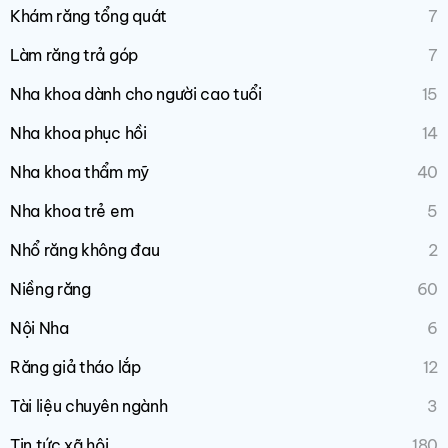
Khám răng tổng quát
7
Làm răng trả góp
7
Nha khoa dành cho người cao tuổi
15
Nha khoa phục hồi
14
Nha khoa thẩm mỹ
40
Nha khoa trẻ em
5
Nhổ răng không đau
2
Niềng răng
60
Nội Nha
6
Răng giả tháo lắp
12
Tài liệu chuyên ngành
3
Tin tức xã hội
180