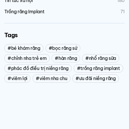
Tin tức xã hội
180
Trồng răng Implant
71
Tags
bé khám răng
bọc răng sứ
chỉnh nha trẻ em
hàn răng
nhổ răng sữa
phác đồ điều trị niềng răng
trồng răng implant
viêm lợi
viêm nha chu
ưu đãi niềng răng