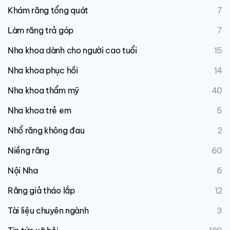
Khám răng tổng quát
7
Làm răng trả góp
7
Nha khoa dành cho người cao tuổi
15
Nha khoa phục hồi
14
Nha khoa thẩm mỹ
40
Nha khoa trẻ em
5
Nhổ răng không đau
2
Niềng răng
60
Nội Nha
6
Răng giả tháo lắp
12
Tài liệu chuyên ngành
3