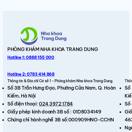
PHÒNG KHÁM
NHA KHOA TRANG DUNG
Hotline 1: 0888 155 000
Hotline 2: 0783 414 868
Thông tin & Địa chỉ Cơ sở 1 – Phòng khám Nha khoa Trang Dung
Thôn
Số 3B Trần Hưng Đạo,
Phường Cửa Nam, Q. Hoàn
Số
Kiếm
, Hà Nội
Kiế
Số điện thoại:
024 3972 1784
Số 
Giấy phép kinh doanh 3B số : 01D8034149
Giấ
Chứng chỉ hành nghề 3B số:000909HNO-CCHN
46
Ng