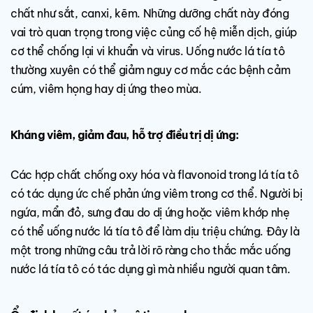
chất như sắt, canxi, kẽm. Những dưỡng chất này đóng
vai trò quan trọng trong việc củng cố hệ miễn dịch, giúp
cơ thể chống lại vi khuẩn và virus. Uống nước lá tía tô
thường xuyên có thể giảm nguy cơ mắc các bệnh cảm
cúm, viêm họng hay dị ứng theo mùa.
Kháng viêm, giảm đau, hỗ trợ điều trị dị ứng:
Các hợp chất chống oxy hóa và flavonoid trong lá tía tô
có tác dụng ức chế phản ứng viêm trong cơ thể. Người bị
ngứa, mẩn đỏ, sưng đau do dị ứng hoặc viêm khớp nhẹ
có thể uống nước lá tía tô để làm dịu triệu chứng. Đây là
một trong những câu trả lời rõ ràng cho thắc mắc uống
nước lá tía tô có tác dụng gì mà nhiều người quan tâm.