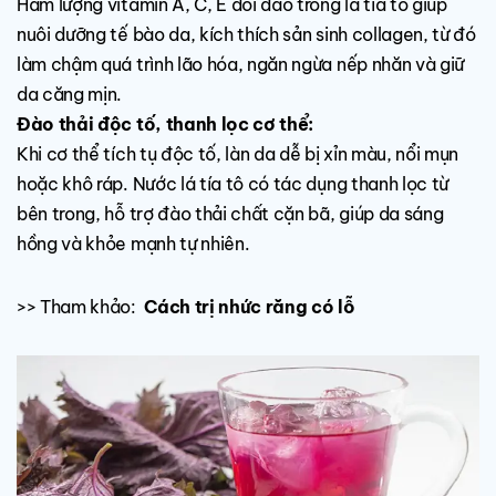
Hàm lượng vitamin A, C, E dồi dào trong lá tía tô giúp
nuôi dưỡng tế bào da, kích thích sản sinh collagen, từ đó
làm chậm quá trình lão hóa, ngăn ngừa nếp nhăn và giữ
da căng mịn.
Đào thải độc tố, thanh lọc cơ thể:
Khi cơ thể tích tụ độc tố, làn da dễ bị xỉn màu, nổi mụn
hoặc khô ráp. Nước lá tía tô có tác dụng thanh lọc từ
bên trong, hỗ trợ đào thải chất cặn bã, giúp da sáng
hồng và khỏe mạnh tự nhiên.
>> Tham khảo:
Cách trị nhức răng có lỗ