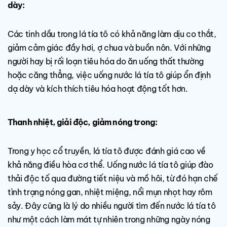
dày:
Các tinh dầu trong lá tía tô có khả năng làm dịu co thắt,
giảm cảm giác đầy hơi, ợ chua và buồn nôn. Với những
người hay bị rối loạn tiêu hóa do ăn uống thất thường
hoặc căng thẳng, việc uống nước lá tía tô giúp ổn định
dạ dày và kích thích tiêu hóa hoạt động tốt hơn.
Thanh nhiệt, giải độc, giảm nóng trong:
Trong y học cổ truyền, lá tía tô được đánh giá cao về
khả năng điều hòa cơ thể. Uống nước lá tía tô giúp đào
thải độc tố qua đường tiết niệu và mồ hôi, từ đó hạn chế
tình trạng nóng gan, nhiệt miệng, nổi mụn nhọt hay rôm
sảy. Đây cũng là lý do nhiều người tìm đến nước lá tía tô
như một cách làm mát tự nhiên trong những ngày nóng