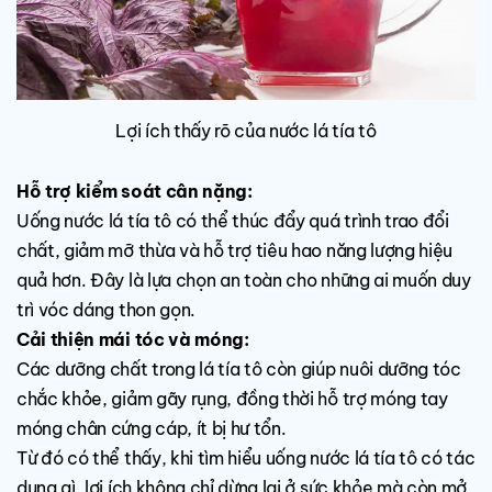
Lợi ích thấy rõ của nước lá tía tô
Hỗ trợ kiểm soát cân nặng:
Uống nước lá tía tô có thể thúc đẩy quá trình trao đổi
chất, giảm mỡ thừa và hỗ trợ tiêu hao năng lượng hiệu
quả hơn. Đây là lựa chọn an toàn cho những ai muốn duy
trì vóc dáng thon gọn.
Cải thiện mái tóc và móng:
Các dưỡng chất trong lá tía tô còn giúp nuôi dưỡng tóc
chắc khỏe, giảm gãy rụng, đồng thời hỗ trợ móng tay
móng chân cứng cáp, ít bị hư tổn.
Từ đó có thể thấy, khi tìm hiểu uống nước lá tía tô có tác
dụng gì, lợi ích không chỉ dừng lại ở sức khỏe mà còn mở