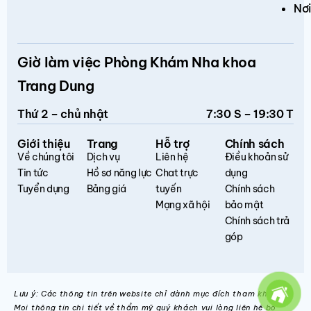
Nơi
Giờ làm việc Phòng Khám Nha khoa
Trang Dung
Thứ 2 – chủ nhật
7:30 S – 19:30 T
Giới thiệu
Trang
Hỗ trợ
Chính sách
Về chúng tôi
Dịch vụ
Liên hệ
Điều khoản sử
Tin tức
Hồ sơ năng lực
Chat trực
dụng
Tuyển dụng
Bảng giá
tuyến
Chính sách
Mạng xã hội
bảo mật
Chính sách trả
góp
Lưu ý: Các thông tin trên website chỉ dành mục đích tham khảo.
Mọi thông tin chi tiết về thẩm mỹ quý khách vui lòng liên hệ bộ