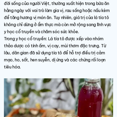
đời sống của người Việt, thường xuất hiện trong bữa ăn
hằng ngày với vai trò làm gia vị, rau sống hoặc nấu kèm
để tăng hương vị món ăn. Tuy nhiên, giá trị của lá tía tô
không chỉ dừng ở ẩm thực mà còn mở rộng sang lĩnh vực
y học cổ truyền và chăm sóc sức khỏe.
Trong y học cổ truyền: Lá tía tô được xếp vào nhóm
thảo dược có tính ấm, vị cay, mùi thơm đặc trưng. Từ
lâu, dân gian đã sử dụng tía tô để hỗ trợ điều trị cảm
mạo, ho, sốt, hen suyễn, dị ứng và các chứng rối loạn
tiêu hóa.