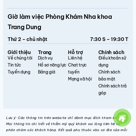
Giờ làm việc Phòng Khám Nha khoa
Trang Dung
Thứ 2 – chủ nhật
7:30 S – 19:30 T
Giới thiệu
Trang
Hỗ trợ
Chính sách
Về chúng tôi
Dịch vụ
Liên hệ
Điều khoản sử
Tin tức
Hồ sơ năng lực
Chat trực
dụng
Tuyển dụng
Bảng giá
tuyến
Chính sách
Mạng xã hội
bảo mật
Chính sách trả
góp
Lưu ý: Các thông tin trên website chỉ dành mục đích tham khảo.
Mọi thông tin chi tiết về thẩm mỹ quý khách vui lòng liên hệ bộ
phận chăm sóc khách hàng. Kết quả phụ thuộc vào cơ địa của mỗi