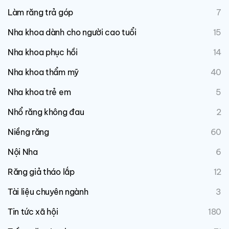
Làm răng trả góp
7
Nha khoa dành cho người cao tuổi
15
Nha khoa phục hồi
14
Nha khoa thẩm mỹ
40
Nha khoa trẻ em
5
Nhổ răng không đau
2
Niềng răng
60
Nội Nha
6
Răng giả tháo lắp
12
Tài liệu chuyên ngành
3
Tin tức xã hội
180