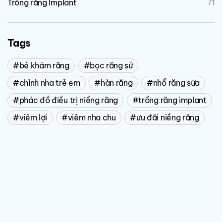
Trồng răng Implant
71
Tags
bé khám răng
bọc răng sứ
chỉnh nha trẻ em
hàn răng
nhổ răng sữa
phác đồ điều trị niềng răng
trồng răng implant
viêm lợi
viêm nha chu
ưu đãi niềng răng