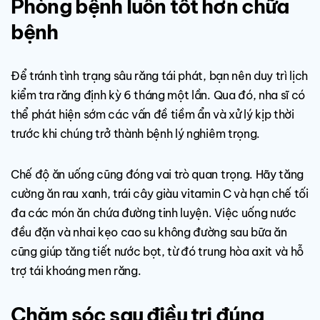
Phòng bệnh luôn tốt hơn chữa
bệnh
Để tránh tình trạng sâu răng tái phát, bạn nên duy trì lịch
kiểm tra răng định kỳ 6 tháng một lần. Qua đó, nha sĩ có
thể phát hiện sớm các vấn đề tiềm ẩn và xử lý kịp thời
trước khi chúng trở thành bệnh lý nghiêm trọng.
Chế độ ăn uống cũng đóng vai trò quan trọng. Hãy tăng
cường ăn rau xanh, trái cây giàu vitamin C và hạn chế tối
đa các món ăn chứa đường tinh luyện. Việc uống nước
đều đặn và nhai kẹo cao su không đường sau bữa ăn
cũng giúp tăng tiết nước bọt, từ đó trung hòa axit và hỗ
trợ tái khoáng men răng.
Chăm sóc sau điều trị đúng