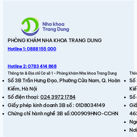
PHÒNG KHÁM
NHA KHOA TRANG DUNG
Hotline 1: 0888 155 000
Hotline 2: 0783 414 868
Thông tin & Địa chỉ Cơ sở 1 – Phòng khám Nha khoa Trang Dung
Thôn
Số 3B Trần Hưng Đạo,
Phường Cửa Nam, Q. Hoàn
Số
Kiếm
, Hà Nội
Kiế
Số điện thoại:
024 3972 1784
Số 
Giấy phép kinh doanh 3B số : 01D8034149
Giấ
Chứng chỉ hành nghề 3B số:000909HNO-CCHN
46
Ng
Nơi