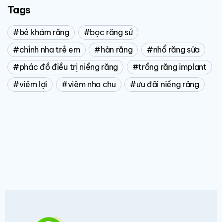
Tags
bé khám răng
bọc răng sứ
chỉnh nha trẻ em
hàn răng
nhổ răng sữa
phác đồ điều trị niềng răng
trồng răng implant
viêm lợi
viêm nha chu
ưu đãi niềng răng