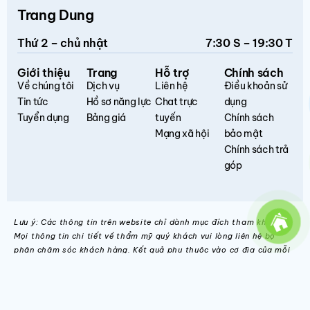
Trang Dung
Thứ 2 – chủ nhật
7:30 S – 19:30 T
Giới thiệu
Trang
Hỗ trợ
Chính sách
Về chúng tôi
Dịch vụ
Liên hệ
Điều khoản sử
Tin tức
Hồ sơ năng lực
Chat trực
dụng
Tuyển dụng
Bảng giá
tuyến
Chính sách
Mạng xã hội
bảo mật
Chính sách trả
góp
Lưu ý: Các thông tin trên website chỉ dành mục đích tham khảo.
Mọi thông tin chi tiết về thẩm mỹ quý khách vui lòng liên hệ bộ
phận chăm sóc khách hàng. Kết quả phụ thuộc vào cơ địa của mỗi
người.
Phòng khám Nha khoa Trang Dung © 2026 / All Rights