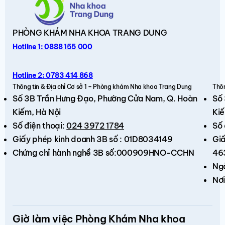
PHÒNG KHÁM
NHA KHOA TRANG DUNG
Hotline 1: 0888 155 000
Hotline 2: 0783 414 868
Thông tin & Địa chỉ Cơ sở 1 – Phòng khám Nha khoa Trang Dung
Thôn
Số 3B Trần Hưng Đạo,
Phường Cửa Nam, Q. Hoàn
Số
Kiếm
, Hà Nội
Kiế
Số điện thoại:
024 3972 1784
Số 
Giấy phép kinh doanh 3B số : 01D8034149
Giấ
Chứng chỉ hành nghề 3B số:000909HNO-CCHN
46
Ng
Nơi
Giờ làm việc Phòng Khám Nha khoa