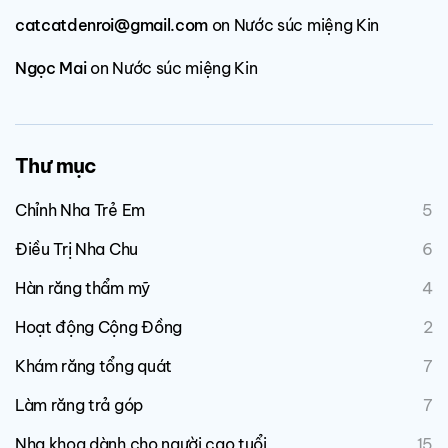
catcatdenroi@gmail.com
on
Nước súc miệng Kin
Ngọc Mai
on
Nước súc miệng Kin
Thư mục
Chỉnh Nha Trẻ Em
5
Điều Trị Nha Chu
6
Hàn răng thẩm mỹ
4
Hoạt động Cộng Đồng
2
Khám răng tổng quát
7
Làm răng trả góp
7
Nha khoa dành cho người cao tuổi
15