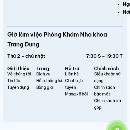
Ng
Nơi
Giờ làm việc Phòng Khám Nha khoa
Trang Dung
Thứ 2 – chủ nhật
7:30 S – 19:30 T
Giới thiệu
Trang
Hỗ trợ
Chính sách
Về chúng tôi
Dịch vụ
Liên hệ
Điều khoản sử
Tin tức
Hồ sơ năng lực
Chat trực
dụng
Tuyển dụng
Bảng giá
tuyến
Chính sách
Mạng xã hội
bảo mật
Chính sách trả
góp