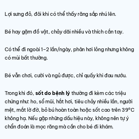
Lợi sưng đỏ, đôi khi có thể thấy răng sắp nhú lên.
Bé hay gặm đồ vật, chảy dãi nhiều và thích cắn tay.
Có thể đi ngoài 1–2 lần/ngày, phân hơi lỏng nhưng không
có mùi bất thường.
Bé vẫn chơi, cười và ngủ được, chỉ quấy khi đau nướu.
Trong khi đó,
sốt do bệnh lý
thường đi kèm các triệu
chứng như: ho, sổ mũi, hắt hơi, tiêu chảy nhiều lần, người
mệt, mắt lờ đờ, bỏ bú hoàn toàn hoặc sốt cao trên 39°C
không hạ. Nếu gặp những dấu hiệu này, không nên tự ý
chẩn đoán là mọc răng mà cần cho bé đi khám.