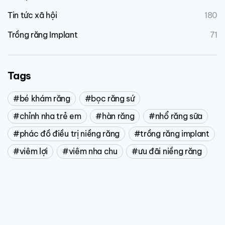
Tin tức xã hội
180
Trồng răng Implant
71
Tags
bé khám răng
bọc răng sứ
chỉnh nha trẻ em
hàn răng
nhổ răng sữa
phác đồ điều trị niềng răng
trồng răng implant
viêm lợi
viêm nha chu
ưu đãi niềng răng