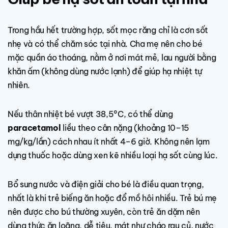
Trong hầu hết trường hợp, sốt mọc răng chỉ là cơn sốt
nhẹ và có thể chăm sóc tại nhà. Cha mẹ nên cho bé
mặc quần áo thoáng, nằm ở nơi mát mẻ, lau người bằng
khăn ấm (không dùng nước lạnh) để giúp hạ nhiệt tự
nhiên.
Nếu thân nhiệt bé vượt 38,5°C, có thể dùng
paracetamol
liều theo cân nặng (khoảng 10–15
mg/kg/lần) cách nhau ít nhất 4–6 giờ. Không nên lạm
dụng thuốc hoặc dùng xen kẽ nhiều loại hạ sốt cùng lúc.
Bổ sung nước và điện giải cho bé là điều quan trọng,
nhất là khi trẻ biếng ăn hoặc đổ mồ hôi nhiều. Trẻ bú mẹ
nên được cho bú thường xuyên, còn trẻ ăn dặm nên
dùng thức ăn loãng, dễ tiêu, mát như cháo rau củ, nước