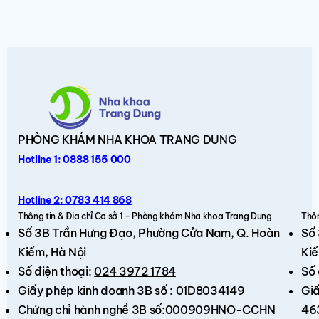
PHÒNG KHÁM
NHA KHOA TRANG DUNG
Hotline 1: 0888 155 000
Hotline 2: 0783 414 868
Thông tin & Địa chỉ Cơ sở 1 – Phòng khám Nha khoa Trang Dung
Thôn
Số 3B Trần Hưng Đạo,
Phường Cửa Nam, Q. Hoàn
Số
Kiếm
, Hà Nội
Kiế
Số điện thoại:
024 3972 1784
Số 
Giấy phép kinh doanh 3B số : 01D8034149
Giấ
Chứng chỉ hành nghề 3B số:000909HNO-CCHN
46