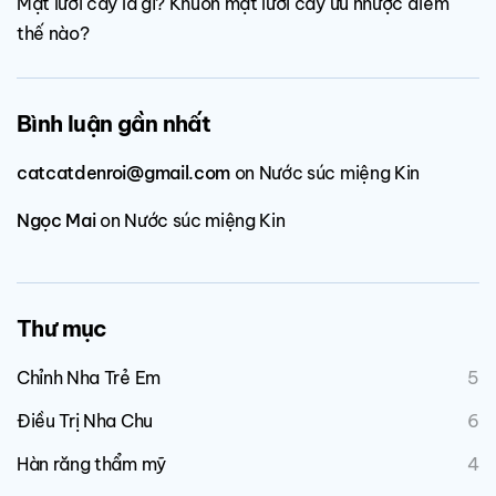
Mặt lưỡi cày là gì? Khuôn mặt lưỡi cày ưu nhược điểm
thế nào?
Bình luận gần nhất
catcatdenroi@gmail.com
on
Nước súc miệng Kin
Ngọc Mai
on
Nước súc miệng Kin
Thư mục
Chỉnh Nha Trẻ Em
5
Điều Trị Nha Chu
6
Hàn răng thẩm mỹ
4