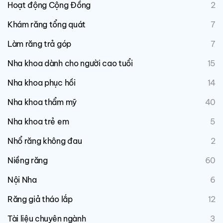
Hoạt động Cộng Đồng
2
Khám răng tổng quát
7
Làm răng trả góp
7
Nha khoa dành cho người cao tuổi
15
Nha khoa phục hồi
14
Nha khoa thẩm mỹ
40
Nha khoa trẻ em
5
Nhổ răng không đau
2
Niềng răng
60
Nội Nha
6
Răng giả tháo lắp
12
Tài liệu chuyên ngành
3