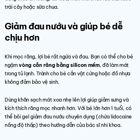
trái cây hoặc sữa chua.
Giảm đau nướu và giúp bé dễ
chịu hơn
Khi mọc răng, lợi bé rất ngứa và đau. Bạn có thể cho bé
ngậm
vòng cắn răng bằng silicon mềm
, đã làm mát
trong tủ lạnh. Tránh cho bé cắn vật cứng hoặc đồ nhựa
không đảm bảo vệ sinh.
Dùng khăn sạch mát xoa nhẹ lên lợi giúp giảm sưng và
kích thích răng mọc nhanh hơn. Với bé lớn hơn 1 tuổi, có
thể bôi gel giảm đau nướu chuyên dụng (chứa lidocaine
nồng độ thấp) theo hướng dẫn của bác sĩ nhi khoa.