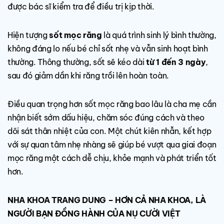
được bác sĩ kiểm tra để điều trị kịp thời.
Hiện tượng
sốt mọc răng
là quá trình sinh lý bình thường,
không đáng lo nếu bé chỉ sốt nhẹ và vẫn sinh hoạt bình
thường. Thông thường, sốt sẽ kéo dài
từ 1 đến 3 ngày
,
sau đó giảm dần khi răng trồi lên hoàn toàn.
Điều quan trọng hơn sốt mọc răng bao lâu là cha mẹ cần
nhận biết sớm dấu hiệu, chăm sóc đúng cách và theo
dõi sát thân nhiệt của con. Một chút kiên nhẫn, kết hợp
với sự quan tâm nhẹ nhàng sẽ giúp bé vượt qua giai đoạn
mọc răng một cách dễ chịu, khỏe mạnh và phát triển tốt
hơn.
NHA KHOA TRANG DUNG – HƠN CẢ NHA KHOA, LÀ
NGƯỜI BẠN ĐỒNG HÀNH CỦA NỤ CƯỜI VIỆT