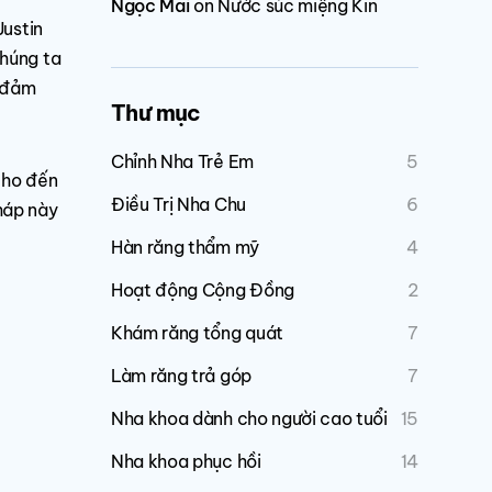
Ngọc Mai
on
Nước súc miệng Kin
Justin
chúng ta
, đảm
Thư mục
Chỉnh Nha Trẻ Em
5
cho đến
Điều Trị Nha Chu
6
háp này
Hàn răng thẩm mỹ
4
Hoạt động Cộng Đồng
2
Khám răng tổng quát
7
Làm răng trả góp
7
Nha khoa dành cho người cao tuổi
15
Nha khoa phục hồi
14