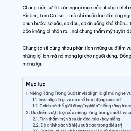
Chứng kiến sự lột xác ngoại mục của những celeb sử
Bieber, Tom Cruise…. mà chỉ muốn lao đi niềng ng
chùn bước: sợ xấu, sợ đau, sợ ăn uống khó khăn… th
bảo không ai nhận ra… nói chung thẩm mỹ tuyệt đố
Chúng ta sẽ cùng nhau phân tích những ưu điểm vư
những lợi ích mà nó mang lại cho người dùng. Đồn
mang lại.
Mục lục
Niềng Răng Trong Suốt Invisalign là gì mà nghe v
Invisalign là gì và cơ chế hoạt động của nó?
Celeb cả thế giới đang “nghiện” niềng răng trong
Ưu điểm vượt trội của niềng răng trong suốt Invis
Tính thẩm mỹ và sự kín đáo của khay niềng
Độ chính xác và hiệu quả cao trong điều trị