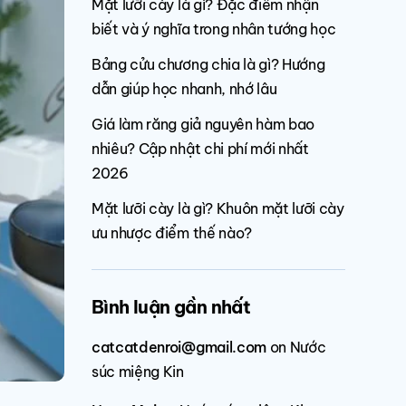
Mặt lưỡi cày là gì? Đặc điểm nhận
biết và ý nghĩa trong nhân tướng học
Bảng cửu chương chia là gì? Hướng
dẫn giúp học nhanh, nhớ lâu
Giá làm răng giả nguyên hàm bao
nhiêu? Cập nhật chi phí mới nhất
2026
Mặt lưỡi cày là gì? Khuôn mặt lưỡi cày
ưu nhược điểm thế nào?
Bình luận gần nhất
catcatdenroi@gmail.com
on
Nước
súc miệng Kin