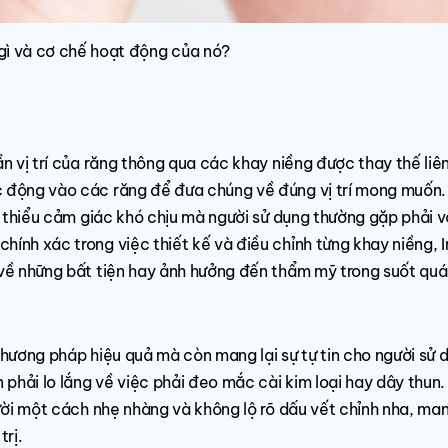
à gì và cơ chế hoạt động của nó?
ần vị trí của răng thông qua các khay niềng được thay thế liê
ác động vào các răng để đưa chúng về đúng vị trí mong muốn
ảm thiểu cảm giác khó chịu mà người sử dụng thường gặp phải v
ính xác trong việc thiết kế và điều chỉnh từng khay niềng, I
 về những bất tiện hay ảnh hưởng đến thẩm mỹ trong suốt quá 
phương pháp hiệu quả mà còn mang lại sự tự tin cho người sử 
phải lo lắng về việc phải đeo mắc cài kim loại hay dây thun
cười một cách nhẹ nhàng và không lộ rõ dấu vết chỉnh nha, man
trị.