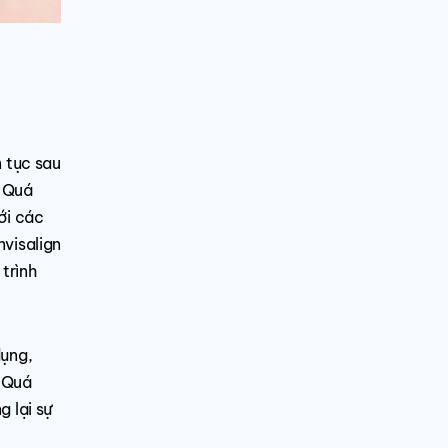
n tục sau
. Quá
ới các
nvisalign
trình
dụng,
. Quá
g lại sự