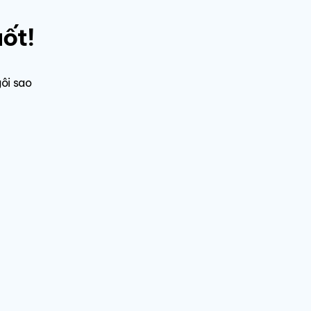
uốt!
ôi sao