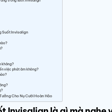
 răng trong suốt Invisalign
Suốt Invisalign
 nào?
u?
gn không?
đến việc phát âm không?
 nào?
hông?
g?
Lý Tưởng Cho Nụ Cười Hoàn Hảo
 Invisalign là gì mà nghe 