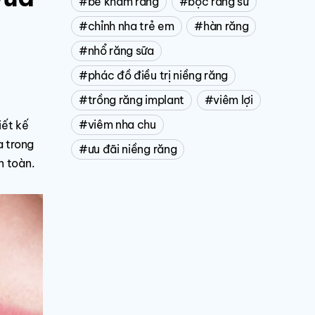
bé khám răng
bọc răng sứ
chỉnh nha trẻ em
hàn răng
nhổ răng sữa
phác đồ điều trị niềng răng
trồng răng implant
viêm lợi
viêm nha chu
iết kế
a trong
ưu đãi niềng răng
n toàn.