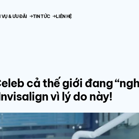
 VỤ & ƯU ĐÃI
TIN TỨC
LIÊN HỆ
eleb cả thế giới đang “ngh
nvisalign vì lý do này!