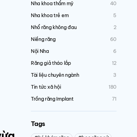
Nha khoa thẩm mỹ
40
Nha khoa trẻ em
5
Nhổ răng không đau
2
Niềng răng
60
Nội Nha
6
Răng giả tháo lắp
12
Tài liệu chuyên ngành
3
Tin tức xã hội
180
Trồng răng Implant
71
Tags
vừa