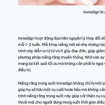
Invisalign l
Invisalign hoạt động dựa trên nguyên lý thay đổi d
mỗi 1-2 tuần. Mỗi khay niềng mới sẽ nhẹ nhàng t
trình này diễn ra từ từ và ít gây đau đớn, giúp gi
phương pháp niềng răng truyền thống. Nhờ vào sự ch
mang lại kết quả tối ưu mà không cần phải lo ngại
điều trị.
Niềng răng trong suốt Invisalign không chỉ là một 
giúp họ sở hữu một nụ cười hoàn hảo mà không cần 
trình niềng răng trong suốt này giúp cải thiện nụ 
thoải mái cho người dùng trong suốt thời gian điều 