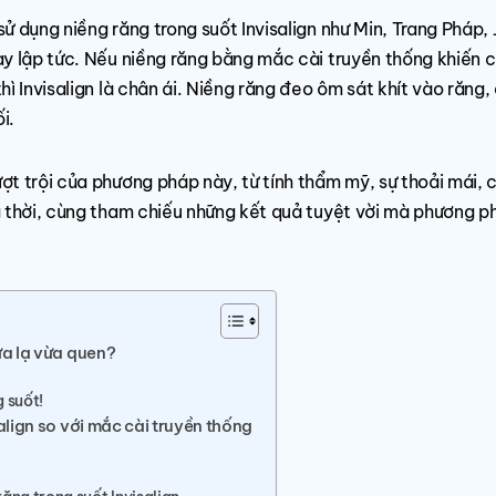
 dụng niềng răng trong suốt Invisalign như Min, Trang Pháp, 
ay lập tức. Nếu niềng răng bằng mắc cài truyền thống khiến 
ì Invisalign là chân ái. Niềng răng đeo ôm sát khít vào răng
i.
ợt trội của phương pháp này, từ tính thẩm mỹ, sự thoải mái, 
g thời, cùng tham chiếu những kết quả tuyệt vời mà phương p
ừa lạ vừa quen?
 suốt!
align so với mắc cài truyền thống