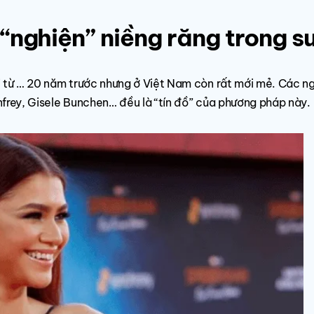
“nghiện” niềng răng trong s
i từ … 20 năm trước nhưng ở Việt Nam còn rất mới mẻ. Các ng
nfrey, Gisele Bunchen… đều là “tín đồ” của phương pháp này.