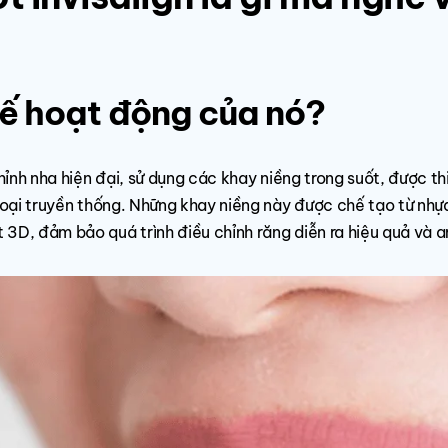
chế hoạt động của nó?
chỉnh nha hiện đại, sử dụng các khay niềng trong suốt, được th
 loại truyền thống. Những khay niềng này được chế tạo từ nhự
3D, đảm bảo quá trình điều chỉnh răng diễn ra hiệu quả và a