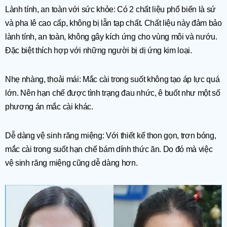
Lành tính, an toàn với sức khỏe: Có 2 chất liệu phổ biến là sứ
và pha lê cao cấp, không bị lẫn tạp chất. Chất liệu này đảm bảo
lành tính, an toàn, không gây kích ứng cho vùng môi và nướu.
Đặc biệt thích hợp với những người bị dị ứng kim loại.
Nhẹ nhàng, thoải mái: Mắc cài trong suốt không tạo áp lực quá
lớn. Nên hạn chế được tình trạng đau nhức, ê buốt như một số
phương án mắc cài khác.
Dễ dàng vệ sinh răng miệng: Với thiết kế thon gọn, trơn bóng,
mắc cài trong suốt hạn chế bám dính thức ăn. Do đó mà việc
vệ sinh răng miệng cũng dễ dàng hơn.