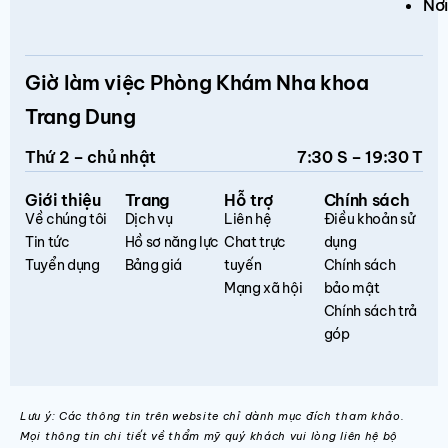
Nơi
Giờ làm việc Phòng Khám Nha khoa
Trang Dung
Thứ 2 – chủ nhật
7:30 S – 19:30 T
Giới thiệu
Trang
Hỗ trợ
Chính sách
Về chúng tôi
Dịch vụ
Liên hệ
Điều khoản sử
Tin tức
Hồ sơ năng lực
Chat trực
dụng
Tuyển dụng
Bảng giá
tuyến
Chính sách
Mạng xã hội
bảo mật
Chính sách trả
góp
Lưu ý: Các thông tin trên website chỉ dành mục đích tham khảo.
Mọi thông tin chi tiết về thẩm mỹ quý khách vui lòng liên hệ bộ