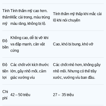
Tính
Tính thẩm mỹ cao hơn.
Tính thẩm mỹ thấp khi mắc cài
thẩm
Mắc cài trong, màu trùng
lộ khi nói chuyện
mỹ
màu răng, không bị lộ.
Không cao, dễ bị vỡ khi
Độ
va đập mạnh, căn vật
Cao, khó bị bung, khó vỡ
bền
cứng
Độ
Các chốt với kích thước
Các chốt nhỏ hơn, không gây
tiện
lớn, gây nhô môi, cảm
nhô môi. Nhưng có thể trầy
lợi
giác vướng víu
xước, vướng víu ban đầu.
Chi
42 – 50 triệu
27 – 35 triệu
phí