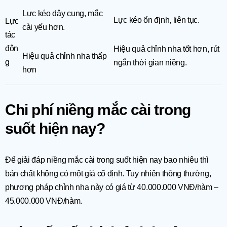
Lực kéo dây cung, mắc
Lực kéo ổn định, liên tục.
Lực
cài yếu hơn.
tác
độn
Hiệu quả chỉnh nha tốt hơn, rút
Hiệu quả chỉnh nha thấp
g
ngắn thời gian niềng.
hơn
Chi phí niềng mắc cài trong
suốt hiện nay?
Để giải đáp niềng mắc cài trong suốt hiện nay bao nhiêu thì
bản chất không có một giá cố định. Tuy nhiên thông thường,
phương pháp chỉnh nha này có giá từ 40.000.000 VNĐ/hàm –
45.000.000 VNĐ/hàm.