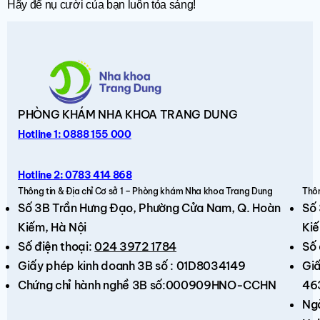
Hãy để nụ cười của bạn luôn tỏa sáng!
PHÒNG KHÁM
NHA KHOA TRANG DUNG
Hotline 1: 0888 155 000
Hotline 2: 0783 414 868
Thông tin & Địa chỉ Cơ sở 1 – Phòng khám Nha khoa Trang Dung
Thôn
Số 3B Trần Hưng Đạo,
Phường Cửa Nam, Q. Hoàn
Số
Kiếm
, Hà Nội
Kiế
Số điện thoại:
024 3972 1784
Số 
Giấy phép kinh doanh 3B số : 01D8034149
Giấ
Chứng chỉ hành nghề 3B số:000909HNO-CCHN
46
Ng