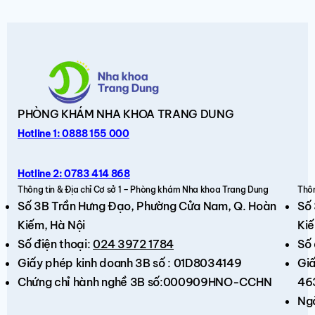
PHÒNG KHÁM
NHA KHOA TRANG DUNG
Hotline 1: 0888 155 000
Hotline 2: 0783 414 868
Thông tin & Địa chỉ Cơ sở 1 – Phòng khám Nha khoa Trang Dung
Thôn
Số 3B Trần Hưng Đạo,
Phường Cửa Nam, Q. Hoàn
Số
Kiếm
, Hà Nội
Kiế
Số điện thoại:
024 3972 1784
Số 
Giấy phép kinh doanh 3B số : 01D8034149
Giấ
Chứng chỉ hành nghề 3B số:000909HNO-CCHN
46
Ng