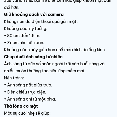
Sau vài lần thử, bạn sẽ biết bên nào giúp khuôn mặt cân
đối hơn.
Giữ khoảng cách với camera
Không nên để điện thoại quá gần mặt.
Khoảng cách lý tưởng:
• 80 cm đến 1,5 m.
• Zoom nhẹ nếu cần.
Khoảng cách này giúp hạn chế méo hình do ống kính.
Chụp dưới ánh sáng tự nhiên
Ánh sáng từ cửa sổ hoặc ngoài trời vào buổi sáng và
chiều muộn thường tạo hiệu ứng mềm mại.
Nên tránh:
• Ánh sáng gắt giữa trưa.
• Đèn chiếu trực diện.
• Ánh sáng chỉ từ một phía.
Thả lỏng cơ mặt
Một nụ cười nhẹ sẽ giúp: