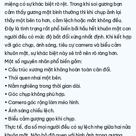
miệng có sự khác biệt rõ rệt. Trong khi soi gương bạn
cảm thấy gương mặt bình thường thì khi chụp ảnh lại
thấy một bên to hơn, cằm lệch hoặc mắt không đều.
Đây là tình trạng rất phổ biến bởi hầu hết khuôn mặt con
người đều có mức độ bất đối xứng nhất định. Khi kết hợp
với góc chụp, ánh sáng, tiêu cự camera và biểu cảm
khuôn mặt, sự khác biệt này sẽ trở nên rõ ràng hơn.
Một số nguyên nhân phổ biến gồm:
• Cấu trúc xương mặt không hoàn toàn cân đối.
• Thói quen nhai một bên.
• Nằm nghiêng trong thời gian dài.
• Góc chụp không phù hợp.
• Camera góc rộng làm méo hình.
• Ánh sáng chiếu lệch.
• Biểu cảm gượng gạo khi chụp.
Thực tế, đa số mọi người đều có sự lệch nhẹ giữa hai nửa
khuôn mặt. Não bộ đã quen với hình ảnh trong gương