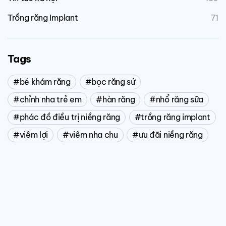
Trồng răng Implant
71
Tags
bé khám răng
bọc răng sứ
chỉnh nha trẻ em
hàn răng
nhổ răng sữa
phác đồ điều trị niềng răng
trồng răng implant
viêm lợi
viêm nha chu
ưu đãi niềng răng