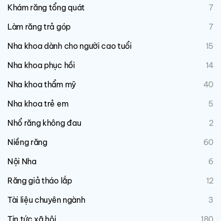
Khám răng tổng quát
7
Làm răng trả góp
7
Nha khoa dành cho người cao tuổi
15
Nha khoa phục hồi
14
Nha khoa thẩm mỹ
40
Nha khoa trẻ em
5
Nhổ răng không đau
2
Niềng răng
60
Nội Nha
6
Răng giả tháo lắp
12
Tài liệu chuyên ngành
3
Tin tức xã hội
180