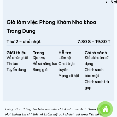
Nơi
Giờ làm việc Phòng Khám Nha khoa
Trang Dung
Thứ 2 – chủ nhật
7:30 S – 19:30 T
Giới thiệu
Trang
Hỗ trợ
Chính sách
Về chúng tôi
Dịch vụ
Liên hệ
Điều khoản sử
Tin tức
Hồ sơ năng lực
Chat trực
dụng
Tuyển dụng
Bảng giá
tuyến
Chính sách
Mạng xã hội
bảo mật
Chính sách trả
góp
Lưu ý: Các thông tin trên website chỉ dành mục đích tham khảo.
Mọi thông tin chi tiết về thẩm mỹ quý khách vui lòng liên hệ bộ