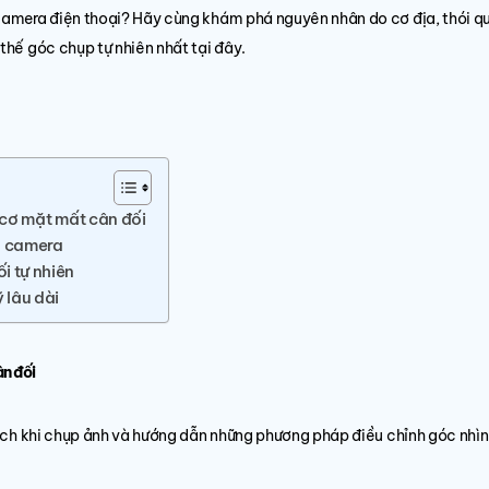
 camera điện thoại? Hãy cùng khám phá nguyên nhân do cơ địa, thói qu
thế góc chụp tự nhiên nhất tại đây.
 cơ mặt mất cân đối
ìn camera
i tự nhiên
 lâu dài
ân đối
 lệch khi chụp ảnh và hướng dẫn những phương pháp điều chỉnh góc nhìn