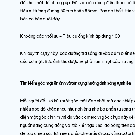
đến hai mét để chụp giúp. Đối với các dòng điện thoại có 
tiêu cự tương đương 50mm hoặc 85mm. Bạn có thể tự tính t
bản cơ bản dưới đây.
Khoảng cách tối ưu = Tiêu cự ống kính áp dụng * 30
Khi duy trì cự ly này, các đường tia sáng đi vào cảm biến s
của cơ mặt. Bức ảnh thu được sẽ phản ánh một cách trung t
Tìm kiếm góc mặt ăn ảnh và tận dụng hướng ánh sáng tự nhiên
Mỗi người đều sở hữu một góc mặt đẹp nhất mà các nhiếp ản
nhiều góc độ khác nhau như nghiêng nhẹ ba phần tư sang trá
diện một góc chín mươi độ vào camera vì góc chụp này sẽ 
nguồn sáng cũng đóng vai trò kiến tạo khối đổ bóng trên da
để tạo chiều sâu tự nhiên, giúp che giấu đi các vùng cơ bị