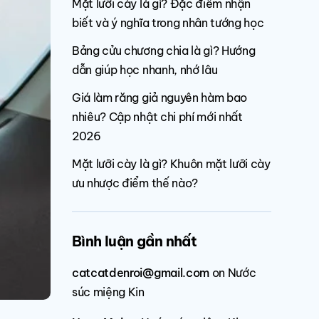
Mặt lưỡi cày là gì? Đặc điểm nhận
biết và ý nghĩa trong nhân tướng học
Bảng cửu chương chia là gì? Hướng
dẫn giúp học nhanh, nhớ lâu
Giá làm răng giả nguyên hàm bao
nhiêu? Cập nhật chi phí mới nhất
2026
Mặt lưỡi cày là gì? Khuôn mặt lưỡi cày
ưu nhược điểm thế nào?
Bình luận gần nhất
catcatdenroi@gmail.com
on
Nước
súc miệng Kin