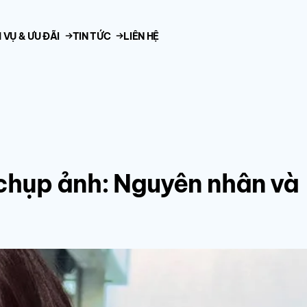
 VỤ & ƯU ĐÃI
TIN TỨC
LIÊN HỆ
 chụp ảnh: Nguyên nhân và