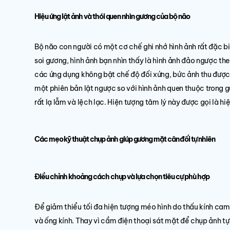
Hiệu ứng lật ảnh và thói quen nhìn gương của bộ não
Bộ não con người có một cơ chế ghi nhớ hình ảnh rất đặc bi
soi gương, hình ảnh bạn nhìn thấy là hình ảnh đảo ngược th
các ứng dụng không bật chế độ đối xứng, bức ảnh thu được s
một phiên bản lật ngược so với hình ảnh quen thuộc trong
rất lạ lẫm và lệch lạc. Hiện tượng tâm lý này được gọi là h
Các mẹo kỹ thuật chụp ảnh giúp gương mặt cân đối tự nhiên
Điều chỉnh khoảng cách chụp và lựa chọn tiêu cự phù hợp
Để giảm thiểu tối đa hiện tượng méo hình do thấu kính cam
và ống kính. Thay vì cầm điện thoại sát mặt để chụp ảnh tự