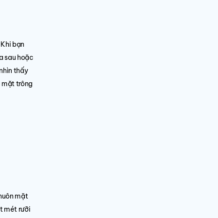
 Khi bạn
ra sau hoặc
nhìn thấy
g mặt trông
khuôn mặt
t mét rưỡi