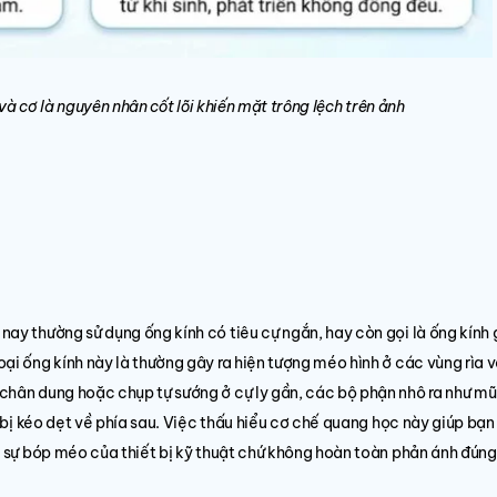
và cơ là nguyên nhân cốt lõi khiến mặt trông lệch trên ảnh
nay thường sử dụng ống kính có tiêu cự ngắn, hay còn gọi là ống kính
ại ống kính này là thường gây ra hiện tượng méo hình ở các vùng rìa 
chân dung hoặc chụp tự sướng ở cự ly gần, các bộ phận nhô ra như mũ
m bị kéo dẹt về phía sau. Việc thấu hiểu cơ chế quang học này giúp bạn
o sự bóp méo của thiết bị kỹ thuật chứ không hoàn toàn phản ánh đúng