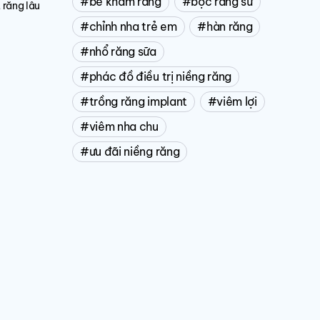
bé khám răng
bọc răng sứ
 răng lâu
chỉnh nha trẻ em
hàn răng
nhổ răng sữa
phác đồ điều trị niềng răng
trồng răng implant
viêm lợi
viêm nha chu
ưu đãi niềng răng