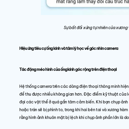
Sự bất đối xứng tự nhiên của xương 
Hiệu ứng tiêu cự ống kính và tâm lý học về góc nhìn camera
Tác động méo hình của ống kính góc rộng trên điện thoại
Hệ thống camera trên các dòng điện thoại thông minh hiện 
để thu được nhiều không gian hơn. Đặc điểm kỹ thuật của lo
đại các vật thể ở quá gần tâm cảm biến. Khi bạn chụp ảnh 
hoặc trán sẽ bị phình to, trong khi hai bên tai và xương hà
rằng hình ảnh khuôn mặt bị lệch khi chụp ảnh phần lớn là d