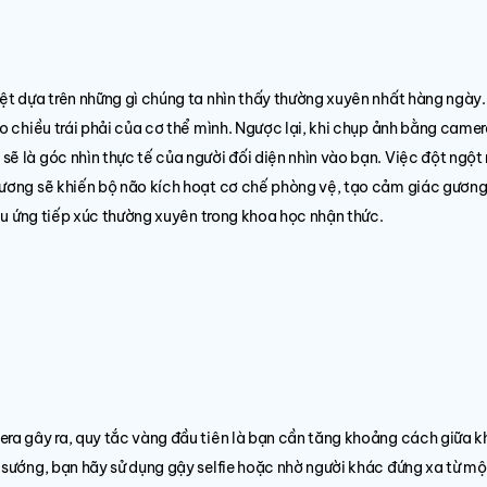
ệt dựa trên những gì chúng ta nhìn thấy thường xuyên nhất hàng ngày.
eo chiều trái phải của cơ thể mình. Ngược lại, khi chụp ảnh bằng came
ẽ là góc nhìn thực tế của người đối diện nhìn vào bạn. Việc đột ngột 
 gương sẽ khiến bộ não kích hoạt cơ chế phòng vệ, tạo cảm giác gươn
iệu ứng tiếp xúc thường xuyên trong khoa học nhận thức.
era gây ra, quy tắc vàng đầu tiên là bạn cần tăng khoảng cách giữa 
 sướng, bạn hãy sử dụng gậy selfie hoặc nhờ người khác đứng xa từ mộ