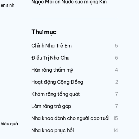
Ngọc Mai
on
Nước súc miệng Kin
en sinh
Thư mục
Chỉnh Nha Trẻ Em
5
Điều Trị Nha Chu
6
Hàn răng thẩm mỹ
4
Hoạt động Cộng Đồng
2
Khám răng tổng quát
7
Làm răng trả góp
7
Nha khoa dành cho người cao tuổi
15
 hiệu quả
Nha khoa phục hồi
14