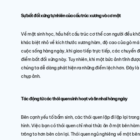
Sự bất đối xứng tự nhiên của cấu trúc xương và cơ mặt
Về mặt sinh học, hầu hết cấu trúc cơ thể con người đều khô
khác biệt nhỏ về kích thước xương hàm, độ cao của gò má 
cuộc sống hàng ngày, khi giao tiếp trực tiếp, các chuyển đ
điểm bất đối xứng này. Tuy nhiên, khi một bức ảnh tĩnh đượ
chúng ta dễ dàng phát hiện ra những điểm lệch hơn. Đây là 
chụp ảnh.
Tác động từ các thói quen sinh hoạt và ăn nhai hàng ngày
Bên cạnh yếu tố bẩm sinh, các thói quen lặp đi lặp lại tr
hình. Việc bạn có thói quen chỉ nhai thức ăn ở một bên hàm
trông to hơn bên còn lại. Thói quen ngủ nghiêng về một bê