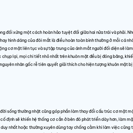
ng đối xứng một cách hoàn hảo tuyệt đối giữa hai nửa trái và phải. N
hay hình dáng của đôi mắt là điều hoàn toàn bình thường ở mỗi cá nh
ộng cơ mặt liên tục và sự tập trung của ánh mắt người đối diện sẽ là
c chụp lại, mọi chi tiết nhỏ nhất trên khuôn mặt đều bị đóng băng, khi
nguyên nhân gốc rễ tiên quyết giải thích cho hiện tượng khuôn mặt bị 
ong đời sống thường nhật cũng góp phần làm thay đổi cấu trúc cơ mặt m
 cố định sẽ khiến hệ thống cơ cắn ở bên đó phát triển dày hơn, làm m
n duy nhất hoặc thường xuyên dùng tay chống cằm khi làm việc cũng t