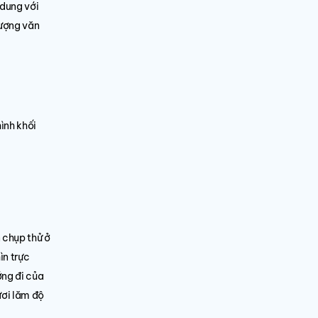
 dung với
lượng văn
ình khối
 chụp thử ở
ìn trực
ớng đi của
ươi lăm độ