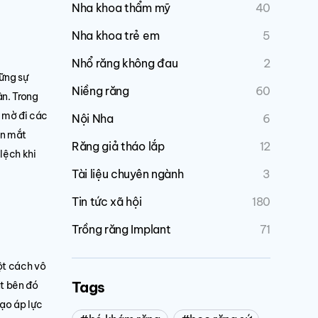
Nha khoa thẩm mỹ
40
Nha khoa trẻ em
5
Nhổ răng không đau
2
hững sự
Niềng răng
60
ân. Trong
m mờ đi các
Nội Nha
6
ến mắt
Răng giả tháo lắp
12
lệch khi
Tài liệu chuyên ngành
3
Tin tức xã hội
180
Trồng răng Implant
71
ột cách vô
Tags
ặt bên đó
ạo áp lực