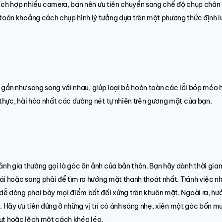
tích hợp nhiều camera, bạn nên ưu tiên chuyển sang chế độ chụp chân
oán khoảng cách chụp hình lý tưởng dựa trên một phương thức định 
ẽ gần như song song với nhau, giúp loại bỏ hoàn toàn các lỗi bóp méo h
hực, hài hòa nhất các đường nét tự nhiên trên gương mặt của bạn.
h gia thường gọi là góc ăn ảnh của bản thân. Bạn hãy dành thời gian
i hoặc sang phải để tìm ra hướng mặt thanh thoát nhất. Tránh việc nh
dễ dàng phơi bày mọi điểm bất đối xứng trên khuôn mặt. Ngoài ra, hư
. Hãy ưu tiên đứng ở những vị trí có ánh sáng nhẹ, xiên một góc bốn m
 hụt hoặc lệch một cách khéo léo.