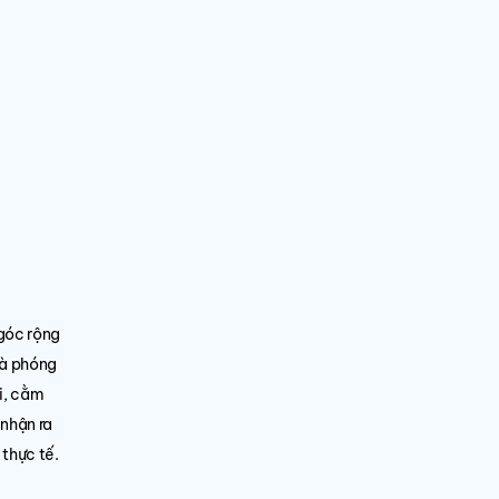
 góc rộng
và phóng
i, cằm
 nhận ra
 thực tế.