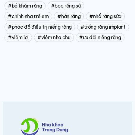
bé khám răng
bọc răng sứ
chỉnh nha trẻ em
hàn răng
nhổ răng sữa
phác đồ điều trị niềng răng
trồng răng implant
viêm lợi
viêm nha chu
ưu đãi niềng răng