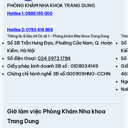
PHÒNG KHÁM
NHA KHOA TRANG DUNG
Hotline 1: 0888 155 000
Hotline 2: 0783 414 868
Thông tin & Địa chỉ Cơ sở 1 – Phòng khám Nha khoa Trang Dung
Thôn
Số 3B Trần Hưng Đạo,
Phường Cửa Nam, Q. Hoàn
Số
Kiếm
, Hà Nội
Kiế
Số điện thoại:
024 3972 1784
Số 
Giấy phép kinh doanh 3B số : 01D8034149
Giấ
Chứng chỉ hành nghề 3B số:000909HNO-CCHN
46
Ng
Nơi
Giờ làm việc Phòng Khám Nha khoa
Trang Dung