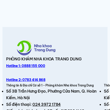
PHÒNG KHÁM
NHA KHOA TRANG DUNG
Hotline 1: 0888 155 000
Hotline 2: 0783 414 868
Thông tin & Địa chỉ Cơ sở 1 – Phòng khám Nha khoa Trang Dung
Thôn
Số 3B Trần Hưng Đạo,
Phường Cửa Nam, Q. Hoàn
Số
Kiếm
, Hà Nội
Kiế
Số điện thoại:
024 3972 1784
Số 