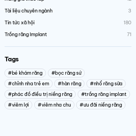
Tài liệu chuyên ngành
3
Tin tức xã hội
180
Trồng răng Implant
71
Tags
bé khám răng
bọc răng sứ
chỉnh nha trẻ em
hàn răng
nhổ răng sữa
phác đồ điều trị niềng răng
trồng răng implant
viêm lợi
viêm nha chu
ưu đãi niềng răng