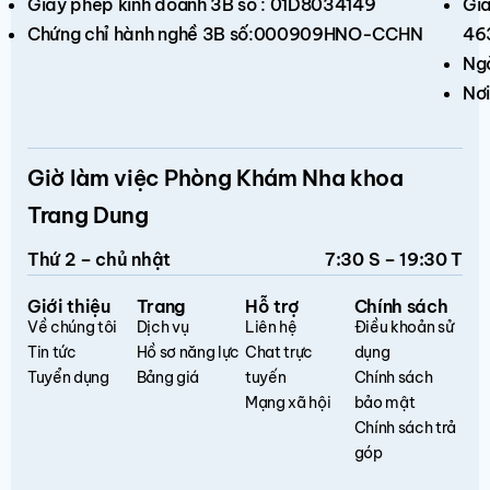
Giấy phép kinh doanh 3B số : 01D8034149
Giấ
Chứng chỉ hành nghề 3B số:000909HNO-CCHN
46
Ng
Nơi
Giờ làm việc Phòng Khám Nha khoa
Trang Dung
Thứ 2 – chủ nhật
7:30 S – 19:30 T
Giới thiệu
Trang
Hỗ trợ
Chính sách
Về chúng tôi
Dịch vụ
Liên hệ
Điều khoản sử
Tin tức
Hồ sơ năng lực
Chat trực
dụng
Tuyển dụng
Bảng giá
tuyến
Chính sách
Mạng xã hội
bảo mật
Chính sách trả
góp