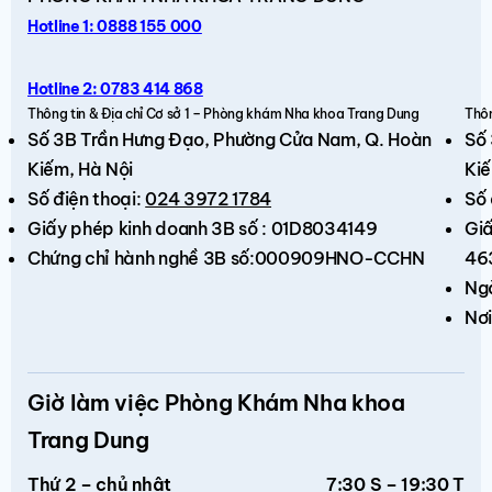
Hotline 1: 0888 155 000
Hotline 2: 0783 414 868
Thông tin & Địa chỉ Cơ sở 1 – Phòng khám Nha khoa Trang Dung
Thôn
Số 3B Trần Hưng Đạo,
Phường Cửa Nam, Q. Hoàn
Số
Kiếm
, Hà Nội
Kiế
Số điện thoại:
024 3972 1784
Số 
Giấy phép kinh doanh 3B số : 01D8034149
Giấ
Chứng chỉ hành nghề 3B số:000909HNO-CCHN
46
Ng
Nơi
Giờ làm việc Phòng Khám Nha khoa
Trang Dung
Thứ 2 – chủ nhật
7:30 S – 19:30 T