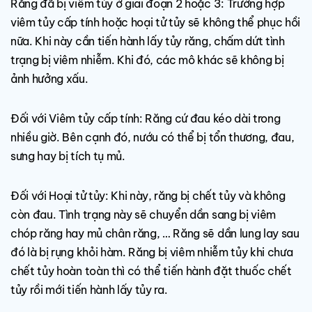
Răng đã bị viêm tủy ở giai đoạn 2 hoặc 3: Trường hợp
viêm tủy cấp tính hoặc hoại tử tủy sẽ không thể phục hồi
nữa. Khi này cần tiến hành lấy tủy răng, chấm dứt tình
trạng bị viêm nhiễm. Khi đó, các mô khác sẽ không bị
ảnh hưởng xấu.
Đối với Viêm tủy cấp tính: Răng cứ đau kéo dài trong
nhiều giờ. Bên cạnh đó, nướu có thể bị tổn thương, đau,
sưng hay bị tích tụ mủ.
Đối với Hoại tử tủy: Khi này, răng bị chết tủy và không
còn đau. Tình trạng này sẽ chuyển dần sang bị viêm
chóp răng hay mủ chân răng, … Răng sẽ dần lung lay sau
đó là bị rụng khỏi hàm. Răng bị viêm nhiễm tủy khi chưa
chết tủy hoàn toàn thì có thể tiến hành đặt thuốc chết
tủy rồi mới tiến hành lấy tủy ra.