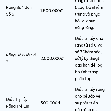
răng từ số 1 đến
Răng Số 1 đến
5Loại bỏ nhiễm
1.500.000đ
Số 5
trùng và phục
hồi lại chức
năng răng.
Điều trị tủy cho
răng từ số 6 và
số 7Chăm sóc,
Răng Số 6 và Số
2.000.000đ
xử lý kỹ thuật
7
cao hơn để loại
bỏ tình trạng
phức tạp.
Điều trị tủy răng
cho béBảo vệ
Điều Trị Tủy
500.000đ
sự phát triển
Răng Trẻ Em
của răng an