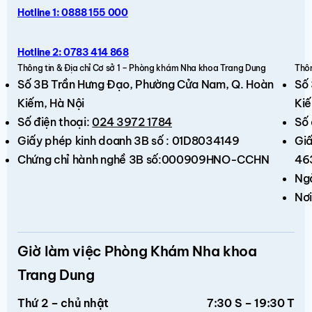
Hotline 1: 0888 155 000
Hotline 2: 0783 414 868
Thông tin & Địa chỉ Cơ sở 1 – Phòng khám Nha khoa Trang Dung
Thôn
Số 3B Trần Hưng Đạo,
Phường Cửa Nam, Q. Hoàn
Số
Kiếm
, Hà Nội
Kiế
Số điện thoại:
024 3972 1784
Số 
Giấy phép kinh doanh 3B số : 01D8034149
Giấ
Chứng chỉ hành nghề 3B số:000909HNO-CCHN
46
Ng
Nơi
Giờ làm việc Phòng Khám Nha khoa
Trang Dung
Thứ 2 – chủ nhật
7:30 S – 19:30 T