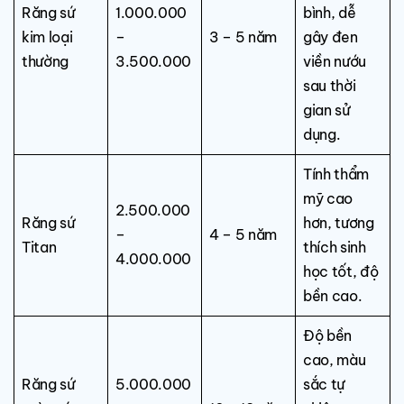
Răng sứ
1.000.000
bình, dễ
kim loại
–
3 – 5 năm
gây đen
thường
3.500.000
viền nướu
sau thời
gian sử
dụng.
Tính thẩm
mỹ cao
2.500.000
Răng sứ
hơn, tương
–
4 – 5 năm
Titan
thích sinh
4.000.000
học tốt, độ
bền cao.
Độ bền
cao, màu
Răng sứ
5.000.000
sắc tự