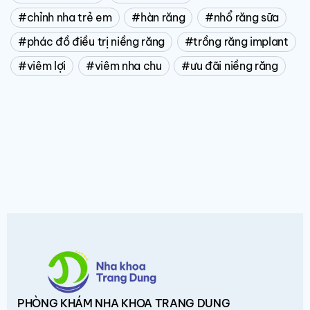
chỉnh nha trẻ em
hàn răng
nhổ răng sữa
phác đồ điều trị niềng răng
trồng răng implant
viêm lợi
viêm nha chu
ưu đãi niềng răng
PHÒNG KHÁM
NHA KHOA TRANG DUNG