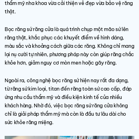
thẩm mỹ nha khoa vừa cải thiện vẻ đẹp vừa bảo vệ răng
thật.
Bọc răng sứ răng cửa là quá trình chụp một mão sứ lên
răng thật, khắc phục các khuyết điểm về hình dáng,
màu sắc và khoảng cách giữa các răng. Không chỉ mang
lại nụ cười tự nhiên, phương pháp này còn giúp răng chắc
khỏe hơn, giảm nguy cơ mòn men hoặc gãy răng.
Ngoài ra, công nghệ bọc răng sứ hiện nay rất đa dạng,
từ răng sứ kim loại, titan đến răng toàn sứ cao cấp, đáp
ứng nhu cầu thẩm mỹ và điều kiện kinh tế của nhiều
khách hàng. Nhờ đó, việc bọc răng sứ răng cửa không
chỉ là giải pháp thẩm mỹ mà còn là đầu tư lâu dài cho
sức khỏe răng miệng.