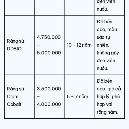
đen viền
nướu.
Độ bền
cao, màu
4.750.000
sắc tự
Răng sứ
–
10 – 12 năm
nhiên,
DDBIO
5.000.000
không gây
đen viền
nướu.
Độ bền
Răng sứ
3.500.000
cao, giá cả
Crom
–
5 – 7 năm
hợp lý, phù
Cobalt
4.000.000
hợp với
răng hàm.