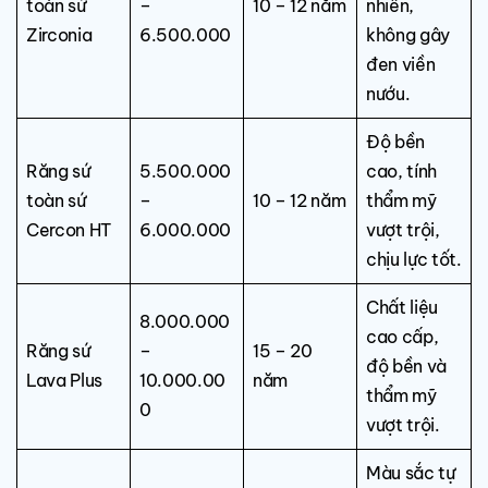
toàn sứ
–
10 – 12 năm
nhiên,
Zirconia
6.500.000
không gây
đen viền
nướu.
Độ bền
Răng sứ
5.500.000
cao, tính
toàn sứ
–
10 – 12 năm
thẩm mỹ
Cercon HT
6.000.000
vượt trội,
chịu lực tốt.
Chất liệu
8.000.000
cao cấp,
Răng sứ
–
15 – 20
độ bền và
Lava Plus
10.000.00
năm
thẩm mỹ
0
vượt trội.
Màu sắc tự