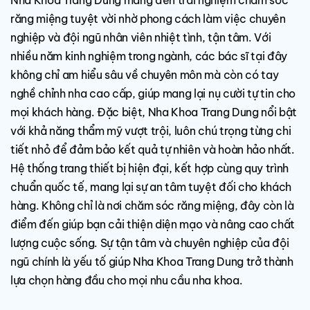
Nha Khoa Trang Dung
mang đến trải nghiệm chăm sóc
răng miệng tuyệt vời nhờ phong cách làm việc chuyên
nghiệp và đội ngũ nhân viên nhiệt tình, tận tâm. Với
nhiều năm kinh nghiệm trong ngành, các bác sĩ tại đây
không chỉ am hiểu sâu về chuyên môn mà còn có tay
nghề chỉnh nha cao cấp, giúp mang lại nụ cười tự tin cho
mọi khách hàng. Đặc biệt, Nha Khoa Trang Dung nổi bật
với khả năng thẩm mỹ vượt trội, luôn chú trọng từng chi
tiết nhỏ để đảm bảo kết quả tự nhiên và hoàn hảo nhất.
Hệ thống trang thiết bị hiện đại, kết hợp cùng quy trình
chuẩn quốc tế, mang lại sự an tâm tuyệt đối cho khách
hàng. Không chỉ là nơi chăm sóc răng miệng, đây còn là
điểm đến giúp bạn cải thiện diện mạo và nâng cao chất
lượng cuộc sống. Sự tận tâm và chuyên nghiệp của đội
ngũ chính là yếu tố giúp Nha Khoa Trang Dung trở thành
lựa chọn hàng đầu cho mọi nhu cầu nha khoa.