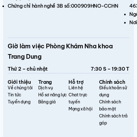
Chứng chỉ hành nghề 3B số:000909HNO-CCHN
46
Ng
Nơi
Giờ làm việc Phòng Khám Nha khoa
Trang Dung
Thứ 2 – chủ nhật
7:30 S – 19:30 T
Giới thiệu
Trang
Hỗ trợ
Chính sách
Về chúng tôi
Dịch vụ
Liên hệ
Điều khoản sử
Tin tức
Hồ sơ năng lực
Chat trực
dụng
Tuyển dụng
Bảng giá
tuyến
Chính sách
Mạng xã hội
bảo mật
Chính sách trả
góp