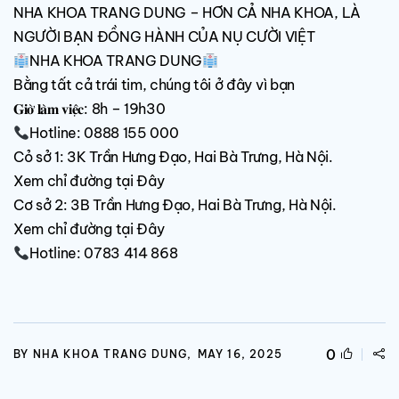
NHA KHOA TRANG DUNG – HƠN CẢ NHA KHOA, LÀ
NGƯỜI BẠN ĐỒNG HÀNH CỦA NỤ CƯỜI VIỆT
NHA KHOA TRANG DUNG
Bằng tất cả trái tim, chúng tôi ở đây vì bạn
𝐆𝐢𝐨̛̀ 𝐥𝐚̀𝐦 𝐯𝐢𝐞̣̂𝐜: 8h – 19h30
Hotline: 0888 155 000
Cỏ sở 1: 3K Trần Hưng Đạo, Hai Bà Trưng, Hà Nội.
Xem chỉ đường tại
Đây
Cơ sở 2: 3B Trần Hưng Đạo, Hai Bà Trưng, Hà Nội.
Xem chỉ đường tại
Đây
Hotline: 0783 414 868
0
BY NHA KHOA TRANG DUNG,
MAY 16, 2025