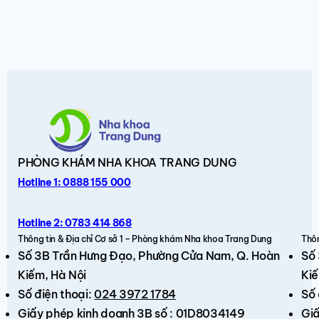
PHÒNG KHÁM
NHA KHOA TRANG DUNG
Hotline 1: 0888 155 000
Hotline 2: 0783 414 868
Thông tin & Địa chỉ Cơ sở 1 – Phòng khám Nha khoa Trang Dung
Thôn
Số 3B Trần Hưng Đạo,
Phường Cửa Nam, Q. Hoàn
Số
Kiếm
, Hà Nội
Kiế
Số điện thoại:
024 3972 1784
Số 
Giấy phép kinh doanh 3B số : 01D8034149
Giấ