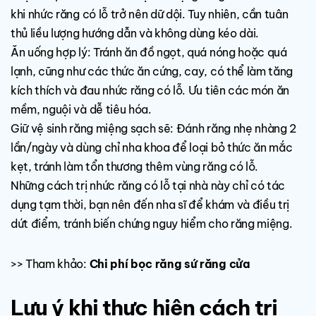
khi nhức răng có lỗ trở nên dữ dội. Tuy nhiên, cần tuân
thủ liều lượng hướng dẫn và không dùng kéo dài.
Ăn uống hợp lý: Tránh ăn đồ ngọt, quá nóng hoặc quá
lạnh, cũng như các thức ăn cứng, cay, có thể làm tăng
kích thích và đau nhức răng có lỗ. Ưu tiên các món ăn
mềm, nguội và dễ tiêu hóa.
Giữ vệ sinh răng miệng sạch sẽ: Đánh răng nhẹ nhàng 2
lần/ngày và dùng chỉ nha khoa để loại bỏ thức ăn mắc
kẹt, tránh làm tổn thương thêm vùng răng có lỗ.
Những cách trị nhức răng có lỗ tại nhà này chỉ có tác
dụng tạm thời, bạn nên đến nha sĩ để khám và điều trị
dứt điểm, tránh biến chứng nguy hiểm cho răng miệng.
>> Tham khảo:
Chi phí bọc răng sứ răng cửa​
Lưu ý khi thực hiện cách trị