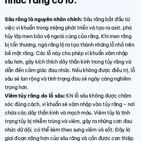
nhức răng có lỗ:
Sâu răng là nguyên nhân chính:
Sâu răng bắt đầu từ
việc vi khuẩn trong miệng phát triển và tạo ra axit, phá
hủy lớp men bảo vệ ngoài cùng của răng. Khi men răng
bị tổn thương, ngà răng lộ ra tạo thành những lỗ nhỏ trên
bề mặt răng. Các lỗ này cho phép vi khuẩn xâm nhập
sâu hơn, gây kích thích dây thần kinh trong tủy răng và
dẫn đến cảm giác đau nhức. Nếu không được điều trị, lỗ
sâu sẽ lan rộng và tình trạng đau sẽ ngày càng nghiêm
trọng hơn.
Viêm tủy răng do lỗ sâu:
Khi lỗ sâu không được chăm
sóc đúng cách, vi khuẩn sẽ xâm nhập vào tủy răng – nơi
chứa các dây thần kinh và mạch máu. Viêm tủy là tình
trạng tủy bị nhiễm trùng và viêm, gây ra những cơn đau
nhức dữ dội, có thể kèm theo sưng viêm và sốt. Đây là
giai đoạn nặng hơn của sâu răng và cần được can thiệp