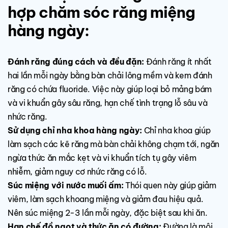
hợp chăm sóc răng miệng
hàng ngày:
Đánh răng đúng cách và đều đặn:
Đánh răng ít nhất
hai lần mỗi ngày bằng bàn chải lông mềm và kem đánh
răng có chứa fluoride. Việc này giúp loại bỏ mảng bám
và vi khuẩn gây sâu răng, hạn chế tình trạng lỗ sâu và
nhức răng.
Sử dụng chỉ nha khoa hàng ngày:
Chỉ nha khoa giúp
làm sạch các kẽ răng mà bàn chải không chạm tới, ngăn
ngừa thức ăn mắc kẹt và vi khuẩn tích tụ gây viêm
nhiễm, giảm nguy cơ nhức răng có lỗ.
Súc miệng với nước muối ấm:
Thói quen này giúp giảm
viêm, làm sạch khoang miệng và giảm đau hiệu quả.
Nên súc miệng 2-3 lần mỗi ngày, đặc biệt sau khi ăn.
Hạn chế đồ ngọt và thức ăn có đường:
Đường là môi