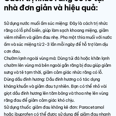
nhà đơn giản và hiệu quả:
Sử dụng nước muối ấm súc miệng: Đây là cách trị nhức
răng có lỗ phổ biến, giúp làm sạch khoang miệng, giảm
viêm nhiễm và giảm đau nhẹ. Pha một thìa muối với nước
ấm và súc miệng từ 2-3 lần mỗi ngày để hỗ trợ làm dịu
cơn đau.
Chườm lạnh ngoài vùng má: Dùng túi đá hoặc khăn lạnh
chườm lên vùng má bên ngoài gần răng bị đau giúp giảm
sưng và tê tạm thời, giảm cảm giác nhức răng có lỗ.
Dùng dầu đinh hương: Dầu đinh hương có tác dụng
kháng khuẩn và giảm đau tự nhiên. Bạn có thể nhỏ vài
giọt dầu đinh hương lên tăm bông và thoa nhẹ lên vùng
răng đau để giảm cảm giác khó chịu.
Sử dụng thuốc giảm đau không kê đơn: Paracetamol
hoặc ibuprofen có thể được sử dụng để giảm đau nhanh