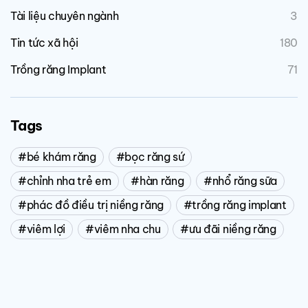
Tài liệu chuyên ngành
3
Tin tức xã hội
180
Trồng răng Implant
71
Tags
bé khám răng
bọc răng sứ
chỉnh nha trẻ em
hàn răng
nhổ răng sữa
phác đồ điều trị niềng răng
trồng răng implant
viêm lợi
viêm nha chu
ưu đãi niềng răng