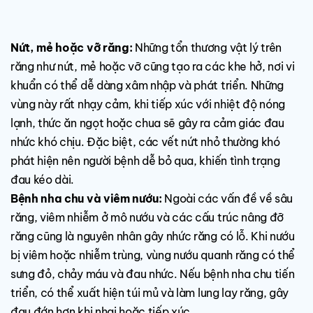
Nứt, mẻ hoặc vỡ răng:
Những tổn thương vật lý trên
răng như nứt, mẻ hoặc vỡ cũng tạo ra các khe hở, nơi vi
khuẩn có thể dễ dàng xâm nhập và phát triển. Những
vùng này rất nhạy cảm, khi tiếp xúc với nhiệt độ nóng
lạnh, thức ăn ngọt hoặc chua sẽ gây ra cảm giác đau
nhức khó chịu. Đặc biệt, các vết nứt nhỏ thường khó
phát hiện nên người bệnh dễ bỏ qua, khiến tình trạng
đau kéo dài.
Bệnh nha chu và viêm nướu:
Ngoài các vấn đề về sâu
răng, viêm nhiễm ở mô nướu và các cấu trúc nâng đỡ
răng cũng là nguyên nhân gây nhức răng có lỗ. Khi nướu
bị viêm hoặc nhiễm trùng, vùng nướu quanh răng có thể
sưng đỏ, chảy máu và đau nhức. Nếu bệnh nha chu tiến
triển, có thể xuất hiện túi mủ và làm lung lay răng, gây
đau đớn hơn khi nhai hoặc tiếp xúc.