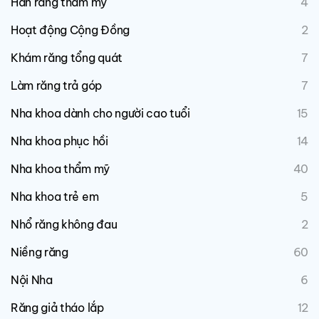
Hàn răng thẩm mỹ
4
Hoạt động Cộng Đồng
2
Khám răng tổng quát
7
Làm răng trả góp
7
Nha khoa dành cho người cao tuổi
15
Nha khoa phục hồi
14
Nha khoa thẩm mỹ
40
Nha khoa trẻ em
5
Nhổ răng không đau
2
Niềng răng
60
Nội Nha
6
Răng giả tháo lắp
12