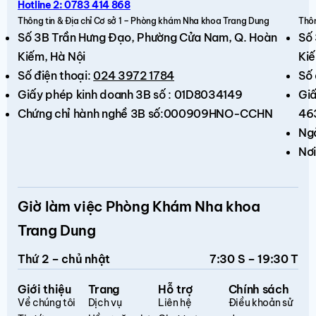
Hotline 2: 0783 414 868
Thông tin & Địa chỉ Cơ sở 1 – Phòng khám Nha khoa Trang Dung
Thôn
Số 3B Trần Hưng Đạo,
Phường Cửa Nam, Q. Hoàn
Số
Kiếm
, Hà Nội
Kiế
Số điện thoại:
024 3972 1784
Số 
Giấy phép kinh doanh 3B số : 01D8034149
Giấ
Chứng chỉ hành nghề 3B số:000909HNO-CCHN
46
Ng
Nơi
Giờ làm việc Phòng Khám Nha khoa
Trang Dung
Thứ 2 – chủ nhật
7:30 S – 19:30 T
Giới thiệu
Trang
Hỗ trợ
Chính sách
Về chúng tôi
Dịch vụ
Liên hệ
Điều khoản sử