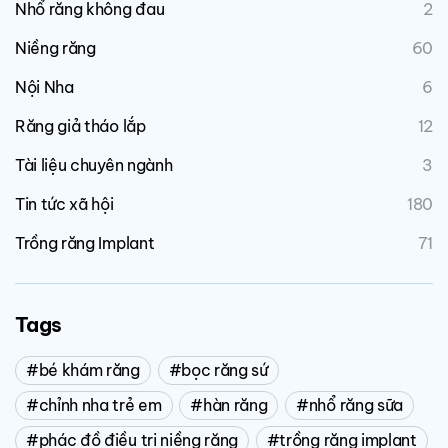
Nhổ răng không đau
2
Niềng răng
60
Nội Nha
6
Răng giả tháo lắp
12
Tài liệu chuyên ngành
3
Tin tức xã hội
180
Trồng răng Implant
71
Tags
bé khám răng
bọc răng sứ
chỉnh nha trẻ em
hàn răng
nhổ răng sữa
phác đồ điều trị niềng răng
trồng răng implant