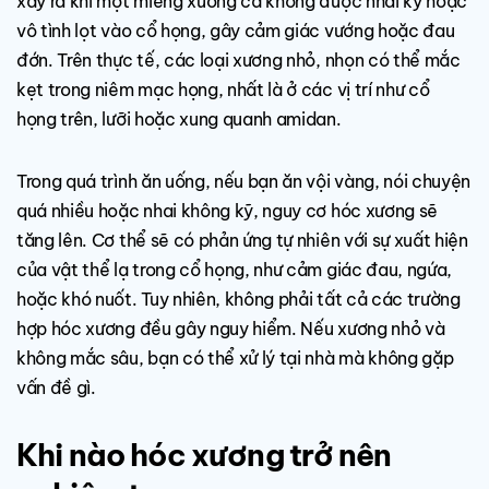
xảy ra khi một miếng xương cá không được nhai kỹ hoặc
vô tình lọt vào cổ họng, gây cảm giác vướng hoặc đau
đớn. Trên thực tế, các loại xương nhỏ, nhọn có thể mắc
kẹt trong niêm mạc họng, nhất là ở các vị trí như cổ
họng trên, lưỡi hoặc xung quanh amidan.
Trong quá trình ăn uống, nếu bạn ăn vội vàng, nói chuyện
quá nhiều hoặc nhai không kỹ, nguy cơ hóc xương sẽ
tăng lên. Cơ thể sẽ có phản ứng tự nhiên với sự xuất hiện
của vật thể lạ trong cổ họng, như cảm giác đau, ngứa,
hoặc khó nuốt. Tuy nhiên, không phải tất cả các trường
hợp hóc xương đều gây nguy hiểm. Nếu xương nhỏ và
không mắc sâu, bạn có thể xử lý tại nhà mà không gặp
vấn đề gì.
Khi nào hóc xương trở nên