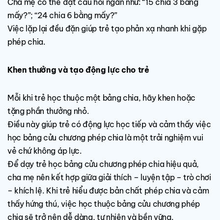
Cha mẹ có thể đặt câu hỏi ngắn như: “15 chia 3 bằng
mấy?”; “24 chia 6 bằng mấy?”
Việc lặp lại đều đặn giúp trẻ tạo phản xạ nhanh khi gặp
phép chia.
Khen thưởng và tạo động lực cho trẻ
Mỗi khi trẻ học thuộc một bảng chia, hãy khen hoặc
tặng phần thưởng nhỏ.
Điều này giúp trẻ có động lực học tiếp và cảm thấy việc
học bảng cửu chương phép chia là một trải nghiệm vui
vẻ chứ không áp lực.
Để dạy trẻ học bảng cửu chương phép chia hiệu quả,
cha mẹ nên kết hợp giữa giải thích – luyện tập – trò chơi
– khích lệ. Khi trẻ hiểu được bản chất phép chia và cảm
thấy hứng thú, việc học thuộc bảng cửu chương phép
chia sẽ trở nên dễ dàng, tự nhiên và bền vững.