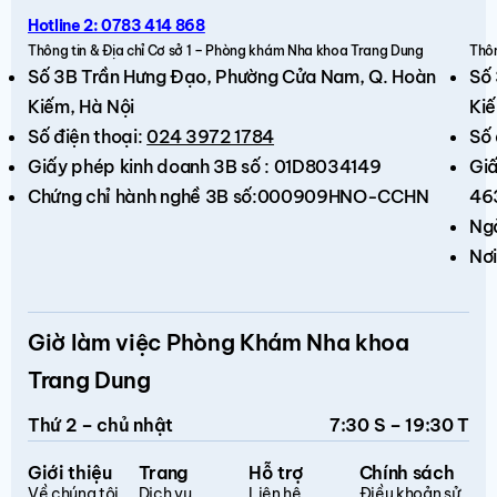
Hotline 2: 0783 414 868
Thông tin & Địa chỉ Cơ sở 1 – Phòng khám Nha khoa Trang Dung
Thôn
Số 3B Trần Hưng Đạo,
Phường Cửa Nam, Q. Hoàn
Số
Kiếm
, Hà Nội
Kiế
Số điện thoại:
024 3972 1784
Số 
Giấy phép kinh doanh 3B số : 01D8034149
Giấ
Chứng chỉ hành nghề 3B số:000909HNO-CCHN
46
Ng
Nơi
Giờ làm việc Phòng Khám Nha khoa
Trang Dung
Thứ 2 – chủ nhật
7:30 S – 19:30 T
Giới thiệu
Trang
Hỗ trợ
Chính sách
Về chúng tôi
Dịch vụ
Liên hệ
Điều khoản sử