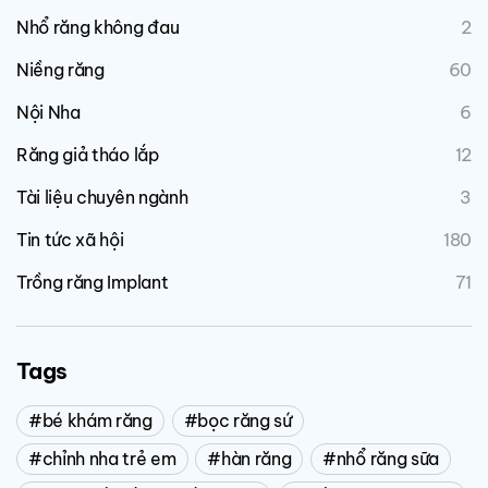
Nhổ răng không đau
2
Niềng răng
60
Nội Nha
6
Răng giả tháo lắp
12
Tài liệu chuyên ngành
3
Tin tức xã hội
180
Trồng răng Implant
71
Tags
bé khám răng
bọc răng sứ
chỉnh nha trẻ em
hàn răng
nhổ răng sữa