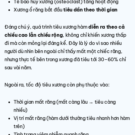
Tế bào hủy xương (osteoclast) tăng hoạt động
Xương ổ răng bắt đầu
tiêu dần theo thời gian
Đáng chú ý, quá trình tiêu xương hàm
diễn ra theo cả
chiều cao lẫn chiều rộng
, không chỉ khiến xương thấp
đi mà còn mỏng lại đáng kể. Đây là lý do vì sao nhiều
người dù nhìn bên ngoài chỉ thấy mất một chiếc răng,
nhưng thực tế bên trong xương đã tiêu tới 30–60% chỉ
sau vài năm.
Ngoài ra, tốc độ tiêu xương còn phụ thuộc vào:
Thời gian mất răng (mất càng lâu → tiêu càng
nhiều)
Vị trí mất răng (hàm dưới thường tiêu nhanh hơn hàm
trên)
Tình trạng viêm nhiễm quanh răng