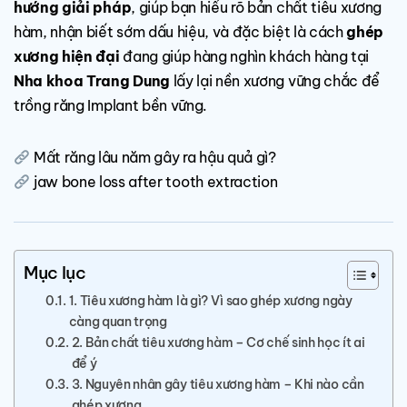
hướng giải pháp
, giúp bạn hiểu rõ bản chất tiêu xương
hàm, nhận biết sớm dấu hiệu, và đặc biệt là cách
ghép
xương hiện đại
đang giúp hàng nghìn khách hàng tại
Nha khoa Trang Dung
lấy lại nền xương vững chắc để
trồng răng Implant bền vững.
Mất răng lâu năm gây ra hậu quả gì?
jaw bone loss after tooth extraction
Mục lục
1. Tiêu xương hàm là gì? Vì sao ghép xương ngày
càng quan trọng
2. Bản chất tiêu xương hàm – Cơ chế sinh học ít ai
để ý
3. Nguyên nhân gây tiêu xương hàm – Khi nào cần
ghép xương