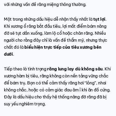
với những vấn đề răng miệng thông thường.
Một trong những dấu hiệu dễ nhận thấy nhất là
tụt lợi
.
Khi xương ổ răng bắt đầu tiêu, lợi mất điểm bám nâng
đỡ sẽ tụt dần xuống, làm lộ cổ hoặc chân răng. Nhiều
người cho rằng đây chỉ là vấn đề thẩm mỹ, nhưng thực
chất đó là
biểu hiện trực tiếp của tiêu xương bên
dưới
.
Tiếp theo là tình trạng
răng lung lay dù không sâu
. Khi
xương hàm bị tiêu, răng không còn nền tảng vững chắc
để bám trụ. Bạn có thể cảm thấy răng hơi “lỏng”, nhai
không chắc, hoặc có cảm giác đau âm ỉ khi ăn đồ cứng.
Đây là dấu hiệu cho thấy hệ thống nâng đỡ răng đã bị
suy yếu nghiêm trọng.