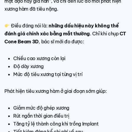
mặt dạo này già hẳn”, và chỉ đến lúc đó mới phát hiện
xương hàm đã tiêu nặng.
Điều đáng nói là:
những dấu hiệu này không thể
đánh giá chính xác bằng mắt thường
. Chỉ khi chụp
CT
Cone Beam 3D
, bác sĩ mới đo được:
Chiều cao xương còn lại
Độ dày xương
Mức độ tiêu xương tại từng vị trí
Phát hiện tiêu xương hàm ở giai đoạn sớm giúp:
Giảm mức độ ghép xương
Rút ngắn thời gian điều trị
Tăng tỷ lệ thành công khi trồng Implant
Tiết kiệm đáng kể chi phí về sau