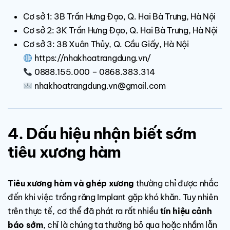
Cơ sở 1: 3B Trần Hưng Đạo, Q. Hai Bà Trưng, Hà Nội
Cơ sở 2: 3K Trần Hưng Đạo, Q. Hai Bà Trưng, Hà Nội
Cơ sở 3: 38 Xuân Thủy, Q. Cầu Giấy, Hà Nội
https://nhakhoatrangdung.vn/
0888.155.000 – 0868.383.314
nhakhoatrangdung.vn@gmail.com
4. Dấu hiệu nhận biết sớm
tiêu xương hàm
Tiêu xương hàm và ghép xương
thường chỉ được nhắc
đến khi việc trồng răng Implant gặp khó khăn. Tuy nhiên
trên thực tế, cơ thể đã phát ra rất nhiều
tín hiệu cảnh
báo sớm
, chỉ là chúng ta thường bỏ qua hoặc nhầm lẫn