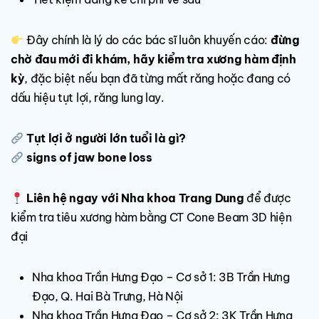
Đây chính là lý do các bác sĩ luôn khuyến cáo:
đừng
chờ đau mới đi khám, hãy kiểm tra xương hàm định
kỳ
, đặc biệt nếu bạn đã từng mất răng hoặc đang có
dấu hiệu tụt lợi, răng lung lay.
Tụt lợi ở người lớn tuổi là gì?
signs of jaw bone loss
Liên hệ ngay với Nha khoa Trang Dung
để được
kiểm tra tiêu xương hàm bằng CT Cone Beam 3D hiện
đại
Nha khoa Trần Hưng Đạo – Cơ sở 1: 3B Trần Hưng
Đạo, Q. Hai Bà Trưng, Hà Nội
Nha khoa Trần Hưng Đạo – Cơ sở 2: 3K Trần Hưng