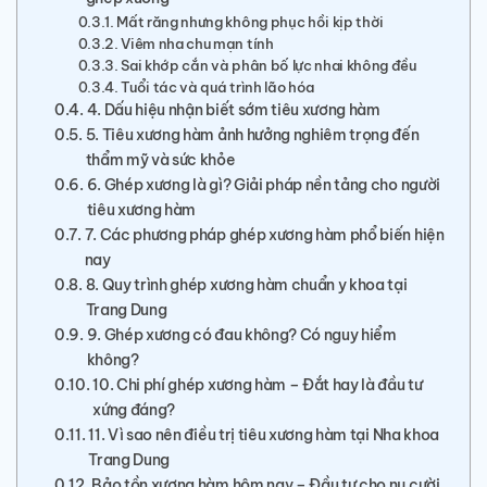
Mất răng nhưng không phục hồi kịp thời
Viêm nha chu mạn tính
Sai khớp cắn và phân bố lực nhai không đều
Tuổi tác và quá trình lão hóa
4. Dấu hiệu nhận biết sớm tiêu xương hàm
5. Tiêu xương hàm ảnh hưởng nghiêm trọng đến
thẩm mỹ và sức khỏe
6. Ghép xương là gì? Giải pháp nền tảng cho người
tiêu xương hàm
7. Các phương pháp ghép xương hàm phổ biến hiện
nay
8. Quy trình ghép xương hàm chuẩn y khoa tại
Trang Dung
9. Ghép xương có đau không? Có nguy hiểm
không?
10. Chi phí ghép xương hàm – Đắt hay là đầu tư
xứng đáng?
11. Vì sao nên điều trị tiêu xương hàm tại Nha khoa
Trang Dung
Bảo tồn xương hàm hôm nay – Đầu tư cho nụ cười