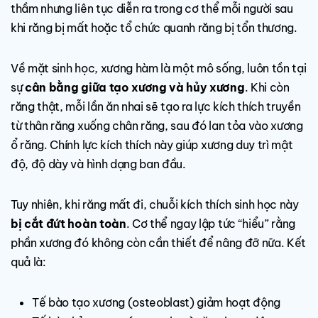
thầm nhưng liên tục diễn ra trong cơ thể mỗi người sau
khi răng bị mất hoặc tổ chức quanh răng bị tổn thương.
Về mặt sinh học, xương hàm là một mô sống, luôn tồn tại
sự
cân bằng giữa tạo xương và hủy xương
. Khi còn
răng thật, mỗi lần ăn nhai sẽ tạo ra lực kích thích truyền
từ thân răng xuống chân răng, sau đó lan tỏa vào xương
ổ răng. Chính lực kích thích này giúp xương duy trì mật
độ, độ dày và hình dạng ban đầu.
Tuy nhiên, khi răng mất đi, chuỗi kích thích sinh học này
bị cắt đứt hoàn toàn
. Cơ thể ngay lập tức “hiểu” rằng
phần xương đó không còn cần thiết để nâng đỡ nữa. Kết
quả là:
Tế bào tạo xương (osteoblast) giảm hoạt động