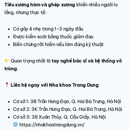
Tiêu xương hàm và ghép xương
khiến nhiều người lo
lắng, nhưng thực tế:
Có gây ê nhẹ trong 1–3 ngày đầu
Được kiểm soát bằng thuốc giảm đau
Biến chứng rất hiếm nếu làm đúng kỹ thuật
Quan trọng nhất là
tay nghề bác sĩ và hệ thống vô
trùng
.
Liên hệ ngay với Nha khoa Trang Dung
Cơ sở 1: 3B Trần Hưng Đạo, Q. Hai Bà Trưng, Hà Nội
Cơ sở 2: 3K Trần Hưng Đạo, Q. Hai Bà Trưng, Hà Nội
Cơ sở 3: 38 Xuân Thủy, Q. Cầu Giấy, Hà Nội
https://nhakhoatrangdung.vn/